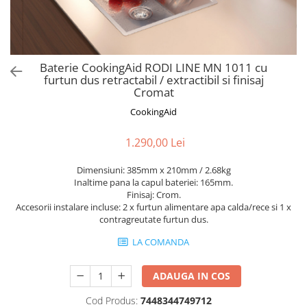
Aspiratoare verticale
Apiratoare cu sac
Aspiratoare fara sac
Ingrijirea rufelor si a vaselor
Baterie CookingAid RODI LINE MN 1011 cu
furtun dus retractabil / extractibil si finisaj
Masini de spalat vase
Cromat
Masini de spalat rufe
CookingAid
Masini de spalat rufe cu uscator
Uscatoare de rufe
1.290,00 Lei
Dimensiuni: 385mm x 210mm / 2.68kg
Inaltime pana la capul bateriei: 165mm.
Finisaj: Crom.
Accesorii instalare incluse: 2 x furtun alimentare apa calda/rece si 1 x
contragreutate furtun dus.
LA COMANDA
ADAUGA IN COS
Cod Produs:
7448344749712