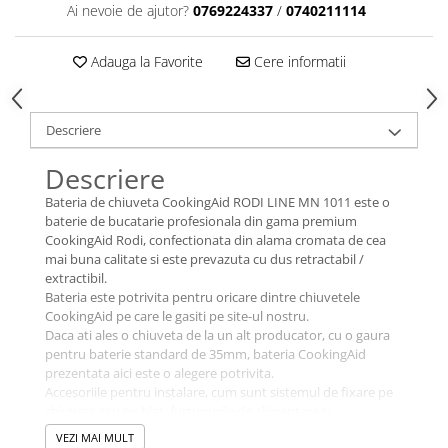
Ai nevoie de ajutor?
0769224337
/
0740211114
Adauga la Favorite
Cere informatii
Descriere
Descriere
Bateria de chiuveta CookingAid RODI LINE MN 1011 este o
baterie de bucatarie profesionala din gama premium
CookingAid Rodi, confectionata din alama cromata de cea
mai buna calitate si este prevazuta cu dus retractabil /
extractibil.
Bateria este potrivita pentru oricare dintre chiuvetele
CookingAid pe care le gasiti pe site-ul nostru.
Daca ati ales o chiuveta de la un alt producator, cu o gaura
pentru baterie standard de 35mm, bateria CookingAid
prezentata aici este o alegere potrivita.
Accesoriile pentru instalare, cum sunt sistemul de fixare pe
chiuveta sau pe blat, furtunurile de alimentare si
contragreutatea pentru dus, sunt incluse.
VEZI MAI MULT