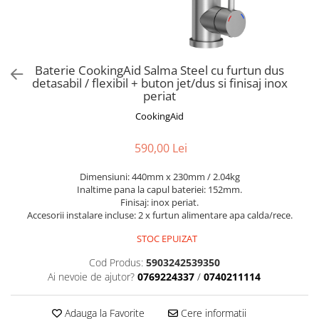
Aspiratoare verticale
Apiratoare cu sac
Aspiratoare fara sac
Ingrijirea rufelor si a vaselor
Baterie CookingAid Salma Steel cu furtun dus
detasabil / flexibil + buton jet/dus si finisaj inox
Masini de spalat vase
periat
Masini de spalat rufe
CookingAid
Masini de spalat rufe cu uscator
Uscatoare de rufe
590,00 Lei
Dimensiuni: 440mm x 230mm / 2.04kg
Inaltime pana la capul bateriei: 152mm.
Finisaj: inox periat.
Accesorii instalare incluse: 2 x furtun alimentare apa calda/rece.
STOC EPUIZAT
Cod Produs:
5903242539350
Ai nevoie de ajutor?
0769224337
/
0740211114
Adauga la Favorite
Cere informatii