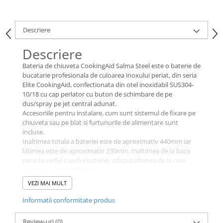
Descriere
Descriere
Bateria de chiuveta CookingAid Salma Steel este o baterie de
bucatarie profesionala de culoarea inoxului periat, din seria
Elite CookingAid, confectionata din otel inoxidabil SUS304-
10/18 cu cap perlator cu buton de schimbare de pe
dus/spray pe jet central adunat.
Accesoriile pentru instalare, cum sunt sistemul de fixare pe
chiuveta sau pe blat si furtunurile de alimentare sunt
incluse.
Inaltimea totala a bateriei este de aproximativ 440mm iar
latimea este de aproximativ 230mm. Inaltimea de la baza
pana la varful capului bateriei, adica inaltimea de la care
curge apa, este de 152mm.
Greutate baterie impachetata: 2.04kg.
VEZI MAI MULT
Gaura necesara pentru montaj pe chiuveta sau pe blat:
35mm
Informatii conformitate produs
Rotatie: 360 grade.
Cartus ceramic: 35mm
Review-uri
(0)