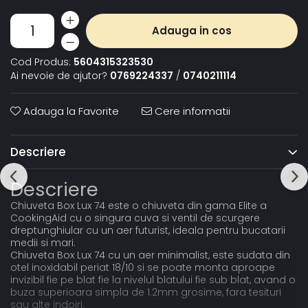
Adauga in cos
Cod Produs:
5604315323530
Ai nevoie de ajutor?
0769224337
/
0740211114
Adauga la Favorite
Cere informatii
Descriere
Descriere
Chiuveta Box Lux 74 este o chiuveta din gama Elite a
CookingAid cu o singura cuva si ventil de scurgere
dreptunghiular cu un aer futurist, ideala pentru bucatarii
medii si mari.
Chiuveta Box Lux 74 cu un aer minimalist, este sudata din
otel inoxidabil periat 18/10 si se poate monta aproape
invizibil fie pe blat fie la nivelul blatului fie sub blat, avand o
buza superioara simpla de 1.2mm grosime, fara tesituri
sau alte indoiri.