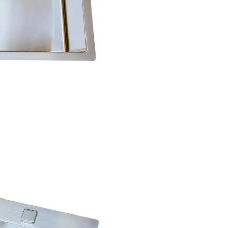
Greutate chiuveta
impachetata:12.30kg.
Dimensiunea exterioara a chiu
este de 790mm lungime / 50
latime / 200mm inaltime,
Schita cu dimensiunile comple
produsului este prezentata in
din pozele produsului.
Dimensiunea interioara a cuve
de740mm lungime / 400mm la
200mm inaltime.
Decupajul necesar in blatul de
bucatarie in cazul in care chiu
monteaza
pe
blat
este de 77
485mm, dar recomandam taie
blatului doar in momentul in c
primit chiuveta. Corpul de mob
pentru chiuveta de bucatarie
recomandat de producator es
900mm lungime.
Schita pentru montarea chiuv
blat sau la nivelul blatului est
intr-una din pozele produsului