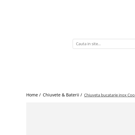
Electrocasnice
Chiuvete & Baterii
Mobilier
Consumabile & accesorii
Aparate frigorifice
Set chiuvete si baterii
Mobilier bucatarie
Consumabile & accesorii
espressoare
Frigidere
Chiuvete
Consumabile & accesorii
Congelatoare
Compozit
aspiratoare
Combine frigorifice
Inox
Detergenti pentru masina de
Vitrine de vin
Accesorii
spalat rufe
Side by side
Baterii
Detergenti pentru masina de
Aparate de gatit
Compozit
spalat vase
Cuptoare
Inox
Ingrijire rufe
Home /
Chiuvete & Baterii /
Chiuveta bucatarie inox Coo
Hote
Sertare
Plite incorporabile
Espresoare
Ingrijirea locuintei