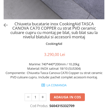
Aspiratoare verticale
Apiratoare cu sac
Aspiratoare fara sac
Ingrijirea rufelor si a vaselor
Chiuveta bucatarie inox CookingAid TASCA
CANOVA CA70 COPPER cu strat PVD ceramic
Masini de spalat vase
culoare cupru cu montaj pe blat, sub blat sau la
Masini de spalat rufe
nivelul blatului si accesorii montaj
Masini de spalat rufe cu uscator
CookingAid
Uscatoare de rufe
3.290,00 Lei
Marime: 740*440*200mm / 10.20kg
Material: INOX satinat 18/10 (SUS304)
Componente: Chiuveta Tasca Canova CA70 Copper cu strat ceramic
PVD culoare cupru. Include: pachet complet accesorii montaj.
LA COMANDA
ADAUGA IN COS
Cod Produs:
5604315332709