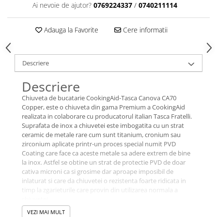
Ai nevoie de ajutor?
0769224337
/
0740211114
Adauga la Favorite
Cere informatii
Descriere
Descriere
Chiuveta de bucatarie CookingAid-Tasca Canova CA70
Copper, este o chiuveta din gama Premium a CookingAid
realizata in colaborare cu producatorul italian Tasca Fratelli.
Suprafata de inox a chiuvetei este imbogatita cu un strat
ceramic de metale rare cum sunt titanium, cronium sau
zirconium aplicate printr-un proces special numit PVD
Coating care face ca aceste metale sa adere extrem de bine
la inox. Astfel se obtine un strat de protectie PVD de doar
cativa microni ca si grosime dar aproape imposibil de
inlaturat si care da chiuvetei o rezistenta foarte ridicata in
timp la zgarieturile care provin din utilizarea normala a
chiuvetei.
Este o chiuveta cu o singura cuva si ventil de scurgere
VEZI MAI MULT