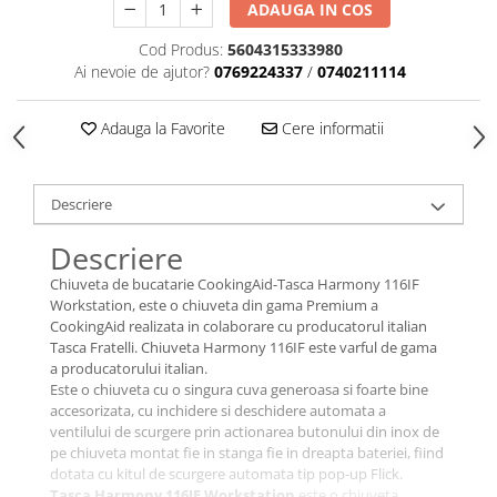
ADAUGA IN COS
Cod Produs:
5604315333980
Ai nevoie de ajutor?
0769224337
/
0740211114
Adauga la Favorite
Cere informatii
Descriere
Descriere
Chiuveta de bucatarie CookingAid-Tasca Harmony 116IF
Workstation, este o chiuveta din gama Premium a
CookingAid realizata in colaborare cu producatorul italian
Tasca Fratelli. Chiuveta Harmony 116IF este varful de gama
a producatorului italian.
Este o chiuveta cu o singura cuva generoasa si foarte bine
accesorizata, cu inchidere si deschidere automata a
ventilului de scurgere prin actionarea butonului din inox de
pe chiuveta montat fie in stanga fie in dreapta bateriei, fiind
dotata cu kitul de scurgere automata tip pop-up Flick.
Tasca Harmony 116IF Workstation
este o chiuveta