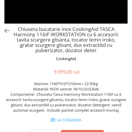
Aspiratoare verticale
Apiratoare cu sac
Aspiratoare fara sac
Ingrijirea rufelor si a vaselor
Chiuveta bucatarie inox CookingAid TASCA
Harmony 116IF WORKSTATION cu 6 accesorii:
Masini de spalat vase
tavita scurgere glisanta, tocator lemn Iroko,
Masini de spalat rufe
gratar scurgere glisant, dus extractibil cu
pulverizator, dozator deter
Masini de spalat rufe cu uscator
Uscatoare de rufe
CookingAid
9.999,00 Lei
Marime: 1160*510*210mm / 22.50kg
Material: INOX satinat 18/10 (SUS304)
Componente: Chiuveta Tasca Harmony Workstation 116IF cu 6
accesorii: tavita scurgere glisanta, tocator lemn Iroko, gratar scurgere
glisant, dus extractibil cu pulverizator, dozator detergent, ventil
automat scurgere . Include: pachet complet accesorii montaj.
LA COMANDA