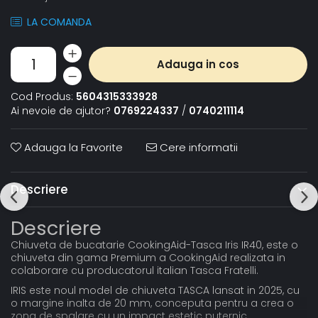
LA COMANDA
Adauga in cos
Cod Produs:
5604315333928
Ai nevoie de ajutor?
0769224337
/
0740211114
Adauga la Favorite
Cere informatii
Descriere
Descriere
Chiuveta de bucatarie CookingAid-Tasca Iris IR40, este o
chiuveta din gama Premium a CookingAid realizata in
colaborare cu producatorul italian Tasca Fratelli.
IRIS este noul model de chiuveta TASCA lansat in 2025, cu
o margine inalta de 20 mm, conceputa pentru a crea o
zona de spalare cu un impact estetic puternic.