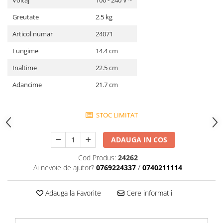
Voltaj
100 - 240 V ~
Greutate
2.5 kg
Articol numar
24071
Lungime
14.4 cm
Inaltime
22.5 cm
Adancime
21.7 cm
STOC LIMITAT
ADAUGA IN COS
Cod Produs:
24262
Ai nevoie de ajutor?
0769224337
/
0740211114
Adauga la Favorite
Cere informatii