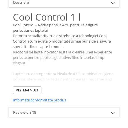
Descriere
Cool Control 1 l
Cool Control – Racire pana la 4 °C pentru a asigura
perfectiunea laptelui
Datorita actualizarii vizuale si tehnice a tehnologiei Cool
Control, acum exista o modalitate si mai buna de a savura
specialitatile cu lapte la moda.
Racitorul de lapte inovator ajuta la crearea unei experiente
perfecte pentru papilele gustative, fiind in acelasi timp
elegant.
Laptele cu o temperatura ideala de 4 °C, combinat cu igiena
optima, ofera baza perfecta pentru crearea unei game largi
de retete.Designul elegant, materialele robuste, detaliile din
aluminiu de inalta calitate si comoditatea optima fac din
VEZI MAI MULT
Cool Control accesoriul perfect pentru orice masina
Informatii conformitate produs
automata de cafea.
Review-uri
(0)