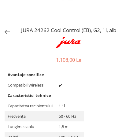
Aspiratoare verticale
Apiratoare cu sac
Aspiratoare fara sac
Ingrijirea rufelor si a vaselor
JURA 24262 Cool Control (EB), G2, 1l, alb
Masini de spalat vase
Masini de spalat rufe
Masini de spalat rufe cu uscator
1.108,00 Lei
Uscatoare de rufe
Avantaje specifice
Compatibil Wireless
✔️
Caracteristici tehnice
Capacitatea recipientului
1.1l
Frecvență
50 - 60 Hz
Lungime cablu
1,8 m