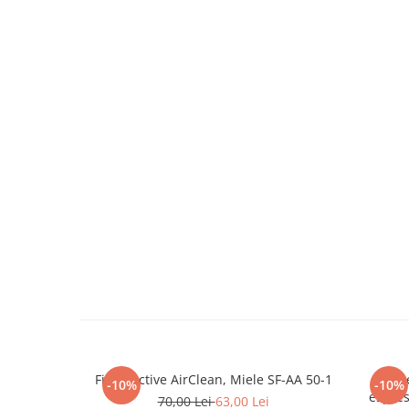
Filtru Active AirClean, Miele SF-AA 50-1
Soluț
-10%
-10%
espres
70,00 Lei
63,00 Lei