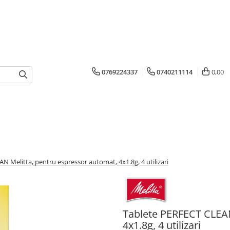
0769224337
0740211114
0,00
N Melitta, pentru espressor automat, 4x1.8g, 4 utilizari
Tablete PERFECT CLEAN
4x1.8g, 4 utilizari