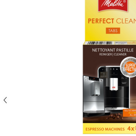
Aspiratoare verticale
Apiratoare cu sac
Aspiratoare fara sac
Ingrijirea rufelor si a vaselor
Masini de spalat vase
Masini de spalat rufe
Masini de spalat rufe cu uscator
Uscatoare de rufe