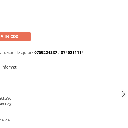
A IN COS
Ai nevoie de ajutor?
0769224337
/
0740211114
informatii
itta®,
4x1.8g,
me, de