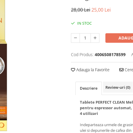
28,00 Lei
25,00 Lei
IN STOC
ADAUG
Cod Produs:
4006508178599
Adauga la Favorite
Cere 
Review-uri
(0)
Descriere
Tablete PERFECT CLEAN Mel
pentru espressor automat, 
4 utilizari
Indeparteaza urmele de grasi
ulei si depunerile de cafea din