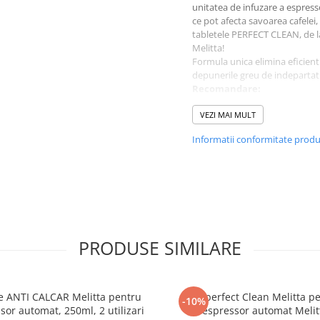
unitatea de infuzare a espress
ce pot afecta savoarea cafelei,
tabletele PERFECT CLEAN, de l
Melitta!
Formula unica elimina eficient 
depunerile greu de indeparta
Recomandare:
Curata espressorul tau au
VEZI MAI MULT
mod regulat, dupa cel puti
de utilizari.
Informatii conformitate prod
Urmeaza instructiunile de u
ale producatorului modelu
de espressor.
Atentie! Un pliculet care conti
tableta de curatare PERFECT
este suficient pentru o utiliza
Avertizare:
Pot provoca iritat
PRODUSE SIMILARE
ale ochilor si iritarea pielii.
ie ANTI CALCAR Melitta pentru
Kit perfect Clean Melitta p
-10%
sor automat, 250ml, 2 utilizari
espressor automat Melit