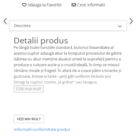
Adauga la Favorite
Cere informatii
Descriere
Detalii produs
Pe lângă toate funcţiile standard, butonul SteamBake al
acestui cuptor adaugă abur la începutul procesului de gătire.
Gătirea cu abur menţine aluatul umed la suprafaţă pentru a
produce o culoare aurie și o crustă ideală, în timp ce miezul
rămâne moale și fraged. În afară de a coace pâini crocante și
gustoase, brioșe și tarte - poţi găti uniform inclusiv pui
întregi la cuptor, coaste „la grătar” sau lasagna.
Citiţi mai mult
VEZI MAI MULT
Informatii conformitate produs