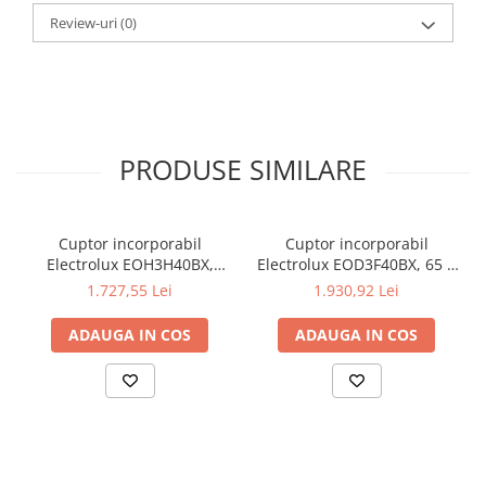
Review-uri
(0)
PRODUSE SIMILARE
Cuptor incorporabil
Cuptor incorporabil
Electrolux EOH3H40BX,
Electrolux EOD3F40BX, 65 l,
Electric, 65 l, Grill, Timer cu
Autocuratare catalitica,
1.727,55 Lei
1.930,92 Lei
display electronic, Clasa A,
Timer electronic,
Inox antiamprenta
SteamBake, Grill, Clasa A,
ADAUGA IN COS
ADAUGA IN COS
Inox antiamprenta
ADĂUGAŢI ABUR PENTRU O