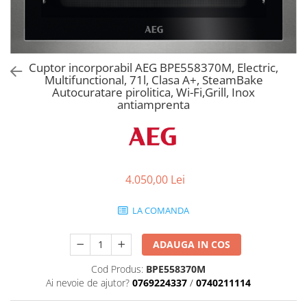
Aspiratoare verticale
Apiratoare cu sac
Aspiratoare fara sac
Ingrijirea rufelor si a vaselor
Cuptor incorporabil AEG BPE558370M, Electric,
Multifunctional, 71l, Clasa A+, SteamBake
Masini de spalat vase
Autocuratare pirolitica, Wi-Fi,Grill, Inox
Masini de spalat rufe
antiamprenta
Masini de spalat rufe cu uscator
Uscatoare de rufe
4.050,00 Lei
LA COMANDA
ADAUGA IN COS
Cod Produs:
BPE558370M
Ai nevoie de ajutor?
0769224337
/
0740211114