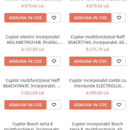
71 l, 14 moduri de gatit,
71 l, Multifunctional, 11
4.879,66 Lei
4.879,66 Lei
Display tactil TFT, DishAssist,
functii, Home Connect , Grill,
EcoClean Direct, Air Fry, Grill,
Air Fry, Autocuratare EcoClean
ADAUGA IN COS
ADAUGA IN COS
Convectie 3D, Home Connect,
Direct, Clasa A+
Clasa A+, Negru
Cuptor electric incorporabil
Cuptor multifuncțional Neff
AEG NBE7P631AB, Pirolitic,
B54CR71N0, încorporabil, 60 x
Wi-Fi, 71 l, Senzor gatire,
60 cm, Stainless steel,Display
4.167,89 Lei
8.275,79 Lei
Touch control, Clasa A++
TFT,Slide&Hide
ADAUGA IN COS
ADAUGA IN COS
Cuptor multifuncțional Neff
Cuptor incorporabil combi cu
B6ACH7AN3F, încorporabil, 60
microunde ELECTROLUX
x 60 cm, Inox,Hide
LVL9E2XZ, 44 l, Wi-Fi, negru
5.062,68 Lei
4.999,00 Lei
ADAUGA IN COS
ADAUGA IN COS
Cuptor Bosch seria 8
Cuptor incorporabil Bosch
multifuncțional, încorporabil,
Seria 8, multifuncțional, 60 x