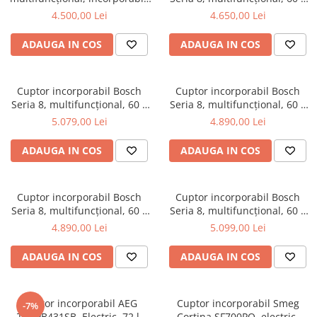
60 x 60 cm, Negru HBG7322B1
60 cm, Negru
4.500,00 Lei
4.650,00 Lei
ADAUGA IN COS
ADAUGA IN COS
Cuptor incorporabil Bosch
Cuptor incorporabil Bosch
Seria 8, multifuncțional, 60 x
Seria 8, multifuncțional, 60 x
60 cm, Negru
60 cm, Negru
5.079,00 Lei
4.890,00 Lei
ADAUGA IN COS
ADAUGA IN COS
Cuptor incorporabil Bosch
Cuptor incorporabil Bosch
Seria 8, multifuncțional, 60 x
Seria 8, multifuncțional, 60 x
60 cm, Alb
60 cm, Negru
4.890,00 Lei
5.099,00 Lei
ADAUGA IN COS
ADAUGA IN COS
Cuptor incorporabil AEG
Cuptor incorporabil Smeg
-7%
TU5PB431SB, Electric, 72 l,
Cortina SF700PO, electric,