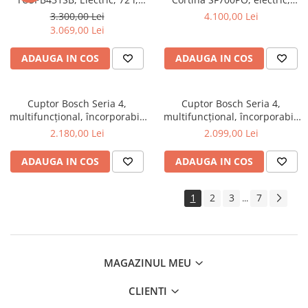
Conectivitate WI-FI,
multifunctional, 60cm, crem
3.300,00 Lei
4.100,00 Lei
Autocuratare pirolitica - 3
3.069,00 Lei
moduri, 45 de programe
predefinite, Afisaj digital, Grill,
ADAUGA IN COS
ADAUGA IN COS
Ghidaj telescopic pe 1 nivel,
Senzor gat
Cuptor Bosch Seria 4,
Cuptor Bosch Seria 4,
multifuncțional, încorporabil,
multifuncțional, încorporabil,
60 x 60 cm, Negru
60 x 60 cm, Negru
2.180,00 Lei
2.099,00 Lei
ADAUGA IN COS
ADAUGA IN COS
1
2
3
7
...
MAGAZINUL MEU
CLIENTI