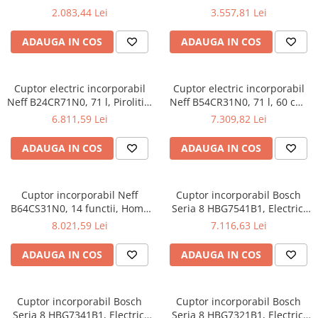
Aspiratoare verticale
Autocuratare catalitica,
Electric, Gatire cu abur,
2.083,44 Lei
3.557,81 Lei
SteamBake, Timer cu display
Autocuratare catalitica, 72 l,
Apiratoare cu sac
electronic, Grill, Clasa A, Inox
Clasa A+, negru
ADAUGA IN COS
ADAUGA IN COS
Aspiratoare fara sac
antiamprenta
Ingrijirea rufelor si a vaselor
Masini de spalat vase
Cuptor electric incorporabil
Cuptor electric incorporabil
Neff B24CR71N0, 71 l, Pirolitic,
Neff B54CR31N0, 71 l, 60 cm,
Masini de spalat rufe
60 cm, TFT Touch, Home
TFT Touch, Home Connect,
6.811,59 Lei
7.309,82 Lei
Masini de spalat rufe cu uscator
Connec
usa cu sistem Slide&Hide
Uscatoare de rufe
ADAUGA IN COS
ADAUGA IN COS
Cuptor incorporabil Neff
Cuptor incorporabil Bosch
B64CS31N0, 14 functii, Home
Seria 8 HBG7541B1, Electric,
Connect, sistem de
71 l, Multifunctional, 14
8.021,59 Lei
7.116,63 Lei
autocuratare EcoClean Direct
functii , Home Connect, Grill,
(perete posterior) si Easy
Air Fry, Autocuratare EcoClean
ADAUGA IN COS
ADAUGA IN COS
Clean, display TFT touch
Direct, Clasa A+
control, usa cu sistem
Slide&Hide, SoftClose si
Cuptor incorporabil Bosch
Cuptor incorporabil Bosch
Seria 8 HBG7341B1, Electric,
Seria 8 HBG7321B1, Electric,