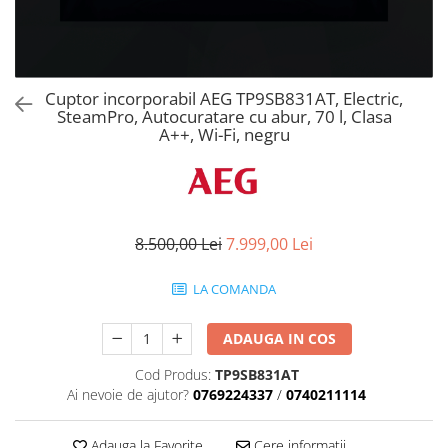
Aspiratoare verticale
Apiratoare cu sac
Aspiratoare fara sac
Ingrijirea rufelor si a vaselor
Cuptor incorporabil AEG TP9SB831AT, Electric,
SteamPro, Autocuratare cu abur, 70 l, Clasa
Masini de spalat vase
A++, Wi-Fi, negru
Masini de spalat rufe
Masini de spalat rufe cu uscator
Uscatoare de rufe
8.500,00 Lei
7.999,00 Lei
LA COMANDA
ADAUGA IN COS
Cod Produs:
TP9SB831AT
Ai nevoie de ajutor?
0769224337
/
0740211114
Adauga la Favorite
Cere informatii