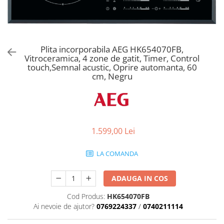
Aspiratoare verticale
Apiratoare cu sac
Aspiratoare fara sac
Ingrijirea rufelor si a vaselor
Plita incorporabila AEG HK654070FB,
Vitroceramica, 4 zone de gatit, Timer, Control
Masini de spalat vase
touch,Semnal acustic, Oprire automanta, 60
Masini de spalat rufe
cm, Negru
Masini de spalat rufe cu uscator
Uscatoare de rufe
1.599,00 Lei
LA COMANDA
ADAUGA IN COS
Cod Produs:
HK654070FB
Ai nevoie de ajutor?
0769224337
/
0740211114