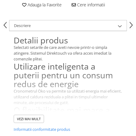
Adauga la Favorite
Cere informatii
Descriere
Detalii produs
Selectati setarile de care aveti nevoie printr-o simpla
atingere. Sistemul Direktouch va ofera acces imediat la
comenzile plitei.
Utilizare inteligenta a
puterii pentru un consum
redus de energie
Cronometrul Öko va permite sa utilizati energia mai eficient,
utilizand caldura reziduala a plitei in timpul ultimelor
minute, ale procesului de gatit.
O flexibilitate mai mare a
proceselor de gatire,
VEZI MAI MULT
datorita plitei cu zone
Informatii conformitate produs