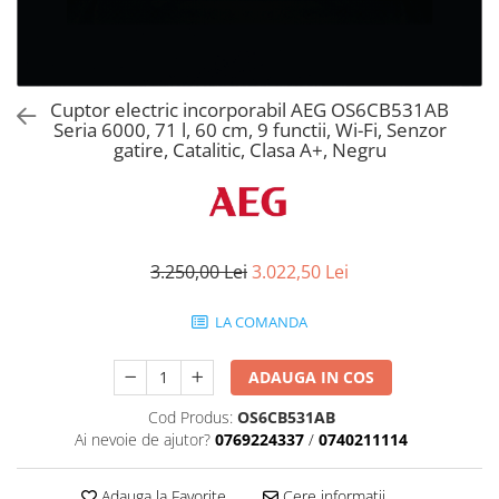
Aspiratoare verticale
Apiratoare cu sac
Aspiratoare fara sac
Ingrijirea rufelor si a vaselor
Cuptor electric incorporabil AEG OS6CB531AB
Seria 6000, 71 l, 60 cm, 9 functii, Wi-Fi, Senzor
Masini de spalat vase
gatire, Catalitic, Clasa A+, Negru
Masini de spalat rufe
Masini de spalat rufe cu uscator
Uscatoare de rufe
3.250,00 Lei
3.022,50 Lei
LA COMANDA
ADAUGA IN COS
Cod Produs:
OS6CB531AB
Ai nevoie de ajutor?
0769224337
/
0740211114
Adauga la Favorite
Cere informatii