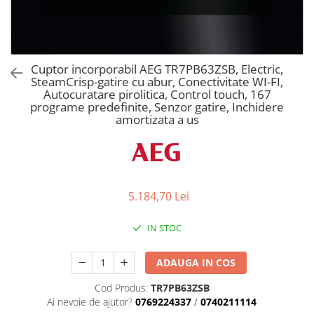
Aspiratoare verticale
Apiratoare cu sac
Aspiratoare fara sac
Ingrijirea rufelor si a vaselor
Cuptor incorporabil AEG TR7PB63ZSB, Electric,
SteamCrisp-gatire cu abur, Conectivitate WI-FI,
Masini de spalat vase
Autocuratare pirolitica, Control touch, 167
Masini de spalat rufe
programe predefinite, Senzor gatire, Inchidere
amortizata a us
Masini de spalat rufe cu uscator
Uscatoare de rufe
5.184,70 Lei
IN STOC
ADAUGA IN COS
Cod Produs:
TR7PB63ZSB
Ai nevoie de ajutor?
0769224337
/
0740211114