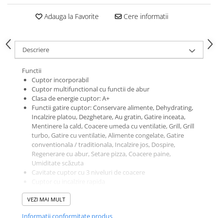
Adauga la Favorite
Cere informatii
Descriere
Functii
Cuptor incorporabil
Cuptor multifunctional cu functii de abur
Clasa de energie cuptor: A+
Functii gatire cuptor: Conservare alimente, Dehydrating,
Incalzire platou, Dezghetare, Au gratin, Gatire inceata,
Mentinere la cald, Coacere umeda cu ventilatie, Grill, Grill
turbo, Gatire cu ventilatie, Alimente congelate, Gatire
conventionala / traditionala, Incalzire jos, Dospire,
Regenerare cu abur, Setare pizza, Coacere paine,
Umiditate scăzuta
Cavitate cuptor cu 3 niveluri de coacere
Cuptor cu incalzire rapida
Proba de carne
VEZI MAI MULT
Cuptor cu autocurăţare PYROLUXE® și notificare
automată
Informatii conformitate produs