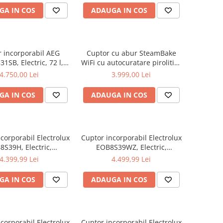
GA IN COS
ADAUGA IN COS
 incorporabil AEG
Cuptor cu abur SteamBake
1SB, Electric, 72 l,
WiFi cu autocuratare pirolitica
isp-gatire cu abur,
EOD6P66WX
4.750,00 Lei
3.999,00 Lei
ratare pirolitica,
vitate WI-FI, Afisaj
GA IN COS
ADAUGA IN COS
tal, 45 programe
ite, Timer cu display
ectronic, Grill
corporabil Electrolux
Cuptor incorporabil Electrolux
8S39H, Electric,
EOB8S39WZ, Electric,
țare cu abur (Steam
Autocurățare cu abur
4.399,99 Lei
4.499,99 Lei
 Negru, Volum 70 L,
(SteamBoost + Steamify),
a energetică A++
Negru, Volum 70 L, Clasa
GA IN COS
ADAUGA IN COS
energetică A++
corporabil Electrolux
Cuptor incorporabil Electrolux