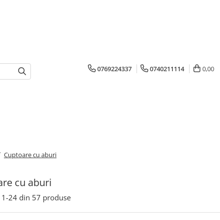
0769224337
0740211114
0,00
/
Cuptoare cu aburi
re cu aburi
1-
24
din
57
produse