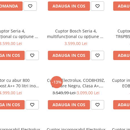
a, Programe automate,
COMANDA
ADAUGA IN COS
ADAU
 HomeConnect, 67 L
ptor Seria 4,
Cuptor Bosch Seria 4,
Cuptor
țional cu opțiune de
multifuncțional cu opțiune de
TR6PB53
ncorporabil, 60 x 60
aburi, încorporabil, 60 x 60
SteamCr
3.599,00 Lei
3.599,00 Lei
cm, Inox
cm, Negru
Autocu
Conecti
A IN COS
ADAUGA IN COS
ADAU
digi
predefin
el
tor cu abur 800
Cuptor Electrolux, COD8H39Z,
Cuptor in
-13%
st A++ 70 litri inox
Culoare Negru, Clasa A+,
EOB
Y8SOB39X
Volum 72l
Autocură
4.999,00 Lei
3.549,99 Lei
3.099,00 Lei
Clean),
Clas
A IN COS
ADAUGA IN COS
ADAU
corporabil Electrolux
Cuptor incorporabil Electrolux
Cuptor in