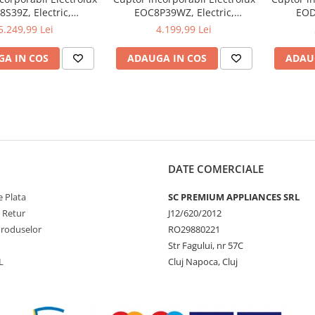
S39Z, Electric,
EOC8P39WZ, Electric,
EOD
țare cu abur (Steam
Autocurățare pirolitică, Gătire
Autocurăț
5.249,99 Lei
4.199,99 Lei
 Negru, Volum 70 L,
cu abur SteamCrisp + Wi-Fi,
cu 
a energetică A++
Negru, Volum 72 L, Clasa
Inox/Ant
A IN COS
ADAUGA IN COS
ADAU
energetică A+
L, C
DATE COMERCIALE
 Plata
SC PREMIUM APPLIANCES SRL
e Retur
J12/620/2012
Produselor
RO29880221
Str Fagului, nr 57C
L
Cluj Napoca, Cluj