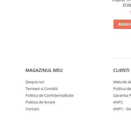
EOB8
Autocură
Boost),
Clas
ADAUG
MAGAZINUL MEU
CLIENTI
Despre noi
Metode de
Termeni si Conditii
Politica d
Politica de Confidentialitate
Garantia 
Politica de livrare
ANPC
Contact
ANPC - SA