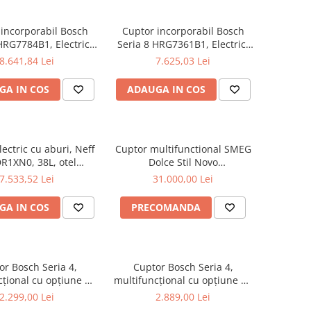
incorporabil Bosch
Cuptor incorporabil Bosch
HRG7784B1, Electric,
Seria 8 HRG7361B1, Electric,
ltifunctional, Perfect
71 l, Multifunctional, 20
8.641,84 Lei
7.625,03 Lei
am, 22 functii ,
functii , Added Steam,
are pirolitica, Grill,
Autocuratare EcoClean Direct,
GA IN COS
ADAUGA IN COS
 Home Connect, Clasa
Grill, Air Fry, Home Connect,
A+
Clasa A+
ectric cu aburi, Neff
Cuptor multifunctional SMEG
R1XN0, 38L, otel
Dolce Stil Novo
inoxidabil
SO4606WAPNR, Galileo
7.533,52 Lei
31.000,00 Lei
Omnichef, functie abur,
functie microunde, 150 retete
GA IN COS
PRECOMANDA
automate, 45 cm inaltime,
negru, Vapor Clean
or Bosch Seria 4,
Cuptor Bosch Seria 4,
cțional cu opțiune de
multifuncțional cu opțiune de
ncorporabil, 60 x 60
aburi, încorporabil, 60 x 60
2.299,00 Lei
2.889,00 Lei
cm, Negru
cm, Negru