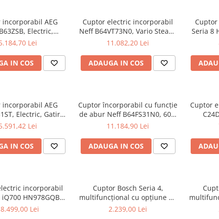
 incorporabil AEG
Cuptor electric incorporabil
Cuptor 
63ZSB, Electric,
Neff B64VT73N0, Vario Steam,
Seria 8 
isp-gatire cu abur,
Pirolitic, 71 l, 60 cm, TFT
71 l, Mu
5.184,70 Lei
11.082,20 Lei
ctivitate WI-FI,
Touch, Home Connect, Slide &
Ste
ratare pirolitica,
Hide
Autocurat
A IN COS
ADAUGA IN COS
ADAU
touch, 167 programe
Air Fry,
nite, Senzor gatire,
re amortizata a us
 incorporabil AEG
Cuptor încorporabil cu funcție
Cuptor el
ST, Electric, Gatire
de abur Neff B64FS31N0, 60 x
C24D
ur, Autocuratare
60 cm, Stainless steel
5.591,42 Lei
11.184,90 Lei
a, 72 l, Clasa A++, Wi-
B64FS31N0
Fi, negru
A IN COS
ADAUGA IN COS
ADAU
lectric incorporabil
Cuptor Bosch Seria 4,
Cupt
 iQ700 HN978GQB1,
multifuncțional cu opțiune de
multifun
e microunde, Functie
aburi, încorporabil, 60 x 60
aburi, î
8.499,00 Lei
2.239,00 Lei
ur, Autocuratare
cm, Negru