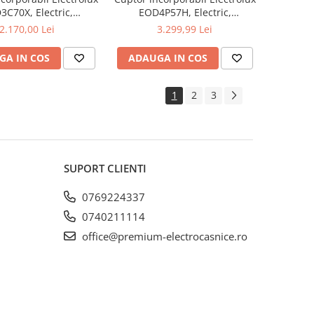
3C70X, Electric,
EOD4P57H, Electric,
are catalitică, Gătire
Autocurățare pirolitică, Gătire
2.170,00 Lei
3.299,99 Lei
abur SteamBake,
cu abur SteamBake + multiple
iamprentă, Volum 72
funcții, Negru, Volum 72 L,
GA IN COS
ADAUGA IN COS
lasa energetică A
Clasa energetică A+
1
2
3
SUPORT CLIENTI
0769224337
0740211114
office@premium-electrocasnice.ro