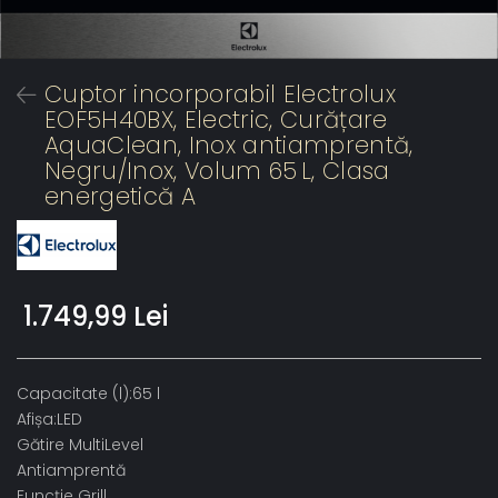
Cuptor incorporabil Electrolux
EOF5H40BX, Electric, Curățare
AquaClean, Inox antiamprentă,
Negru/Inox, Volum 65 L, Clasa
energetică A
1.749,99 Lei
Capacitate (l):65 l
Afișa:LED
Gătire MultiLevel
Antiamprentă
Funcţie Grill