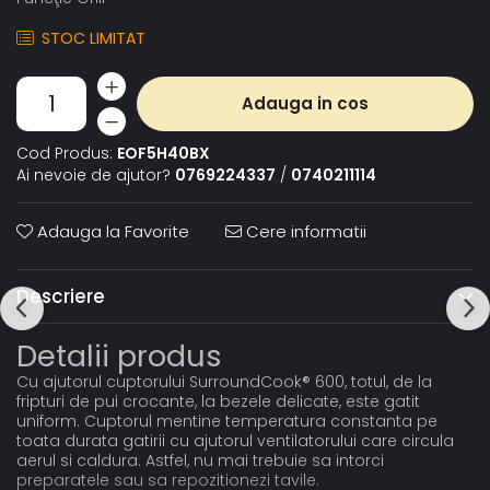
STOC LIMITAT
Adauga in cos
Cod Produs:
EOF5H40BX
Ai nevoie de ajutor?
0769224337
/
0740211114
Adauga la Favorite
Cere informatii
Descriere
Detalii produs
Cu ajutorul cuptorului SurroundCook® 600, totul, de la
fripturi de pui crocante, la bezele delicate, este gatit
uniform. Cuptorul mentine temperatura constanta pe
toata durata gatirii cu ajutorul ventilatorului care circula
aerul si caldura. Astfel, nu mai trebuie sa intorci
preparatele sau sa repozitionezi tavile.