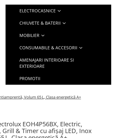
ELECTROCASNICE
CHIUVETE & BATERII
MOBILIER
CONSUMABILE & ACCESORII
AMENAJARI INTERIOARE SI
EXTERIOARE
PROMOTII
 antiamprentă, Volum 65 L, Clasa energetică A+
ectrolux EOH4P56BX, Electric,
, Grill & Timer cu afișaj LED, Inox
 L, Clasa energetică A+