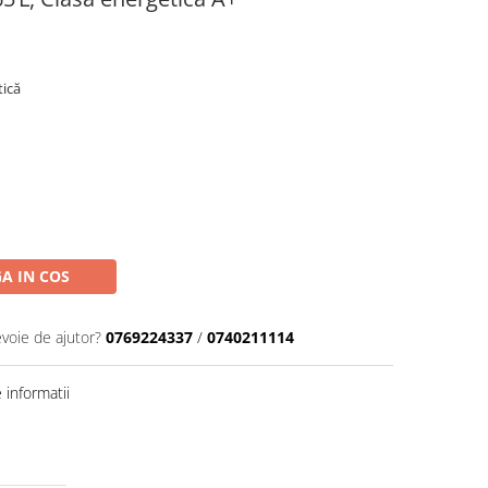
tică
A IN COS
evoie de ajutor?
0769224337
/
0740211114
informatii