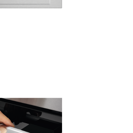
Curăţare
pirolitică
Cu ajutorul funcţiei inteligent
curăţare pirolitică este mai uș
niciodată să menţii cuptorul c
Acest sistem de autocurăţare
încălzește cuptorul la o temp
care transformă grăsimea și
reziduurile de mâncare în cen
Apoi, tot ce trebuie să faci est
ștergi interiorul cuptorului cu 
lavetă.
Bucură-te de
afișajul EXPlo
LED cu butoa
tactile cu vite
maximă de
răspuns
Explorează un nou mod de a g
ajutorul cuptorului tău cu afiș