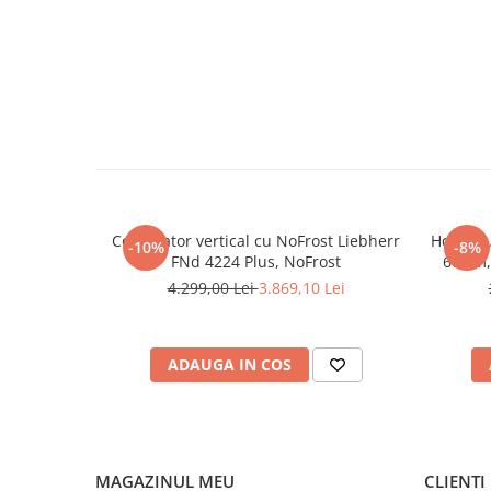
Congelator vertical cu NoFrost Liebherr
Hota gr
-10%
-8%
FNd 4224 Plus, NoFrost
60 cm,
viteze 
4.299,00 Lei
3.869,10 Lei
lavabil,
C
ADAUGA IN COS
MAGAZINUL MEU
CLIENTI