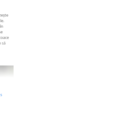
zește
le.
în
se
coace
e să
us
nt,