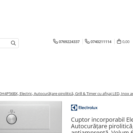
0769224337
0740211114
0,00
H4P56BX, Electric, Autocurățare pirolitică, Grill & Timer cu afișaj LED, Inox
Cuptor incorporabil El
Autocurățare pirolitică
antiamprentă, Volum 65