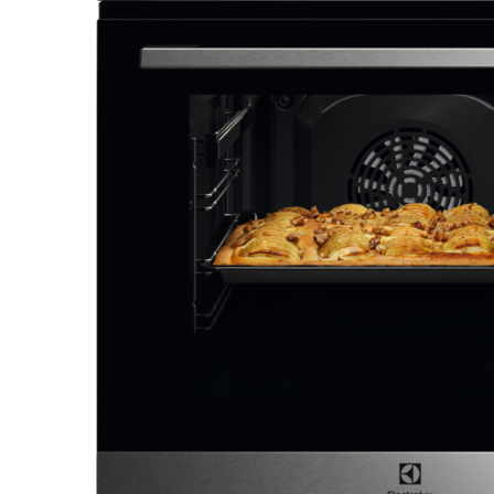
Aspiratoare verticale
Apiratoare cu sac
Aspiratoare fara sac
Ingrijirea rufelor si a vaselor
Masini de spalat vase
Masini de spalat rufe
Masini de spalat rufe cu uscator
Uscatoare de rufe