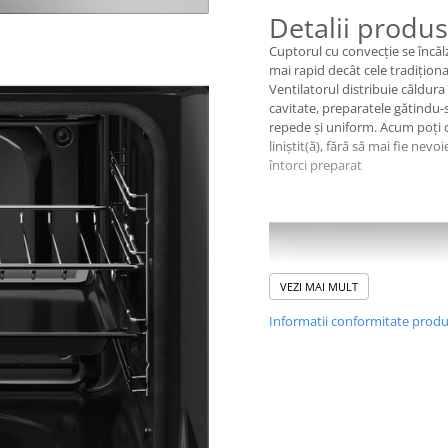
Detalii produs
Cuptorul cu convecţie se încăl
mai rapid decât cele tradiţiona
Ventilatorul distribuie căldura 
cavitate, preparatele gătindu-
repede şi uniform. Acum poţi 
liniștit(ă), fără să mai fie nevoi
întorci preparat
VEZI MAI MULT
Informatii conformitate prod
Rapid și eficie