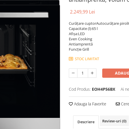
2.249,99 Lei
Curăţare cuptorAutocurăţare piroli
Capacitate (l):65 l
Afișa:LED
Even Cooking
Antiamprentă
Funcţie Grill
STOC LIMITAT
ADAUG
Cod Produs:
EOH4P56BX
Ai n
Adauga la Favorite
Cere 
Review-uri
(0)
Descriere