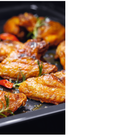
crusta aurie
De la sunca crocanta, la mozza
fierbinte, obtine mai multe ca
niciodata de la gratarul tau. P
pentru aripioare de pui crocan
halloumi care se topeste in gu
Lumină în cup
pentru vizibili