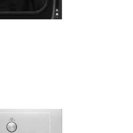
Even Cooking
Sistemul de gătire uniformă, 
Cooking, distribuie căldura pri
cuptorul, asigurandu-se că tot
gătit uniform. Fără a mai fi ne
întorci preparatul. Tehnologia
permite încălzirea mai rapidă 
cuptorului, economisind timp 
energie.