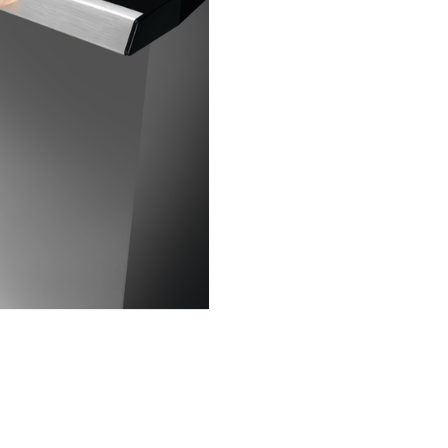
EXPlore LED și a butoanelor sa
tactile cu viteză maximă de ră
Interfaţa luminoasă îţi oferă a
rapid și control dinamic al tim
gătire, al temperaturii și al alto
funcţii.
Foloseste
gratarul pent
preparate cu 