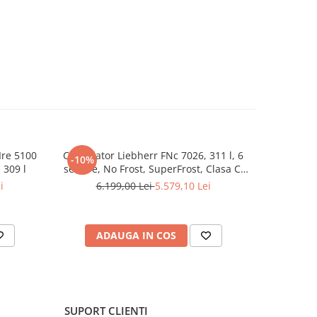
r al
sta
a
rului,
te așa
+
Ire 5100
Congelator Liebherr FNc 7026, 311 l, 6
Combina
ire jos,
-10%
-10%
 309 l
sertare, No Frost, SuperFrost, Clasa C,
LIEBHERR
FrostProtect, Touch Display, H 165.5 cm,
193.8 
atire cu
i
6.199,00 Lei
5.579,10 Lei
14.
Alb
BioFresh
ate,
tilatie,
ADAUGA IN COS
P
ri de
SUPORT CLIENTI