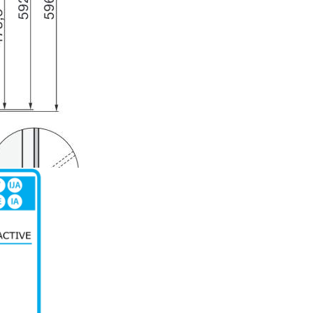
textul de pe afișaj este disponi
numeroase limbi, ca utilizatori
poată folosi aparatul într-o li
care o înțeleg. MultiLingua est
disponibil pentru toate comen
aparatelor electrocasnice graț
DirectSensor S
AirFry
Gătiți cartofi prăjiți sau pui cr
într-un jet de aer fierbinte și f
adăugați grăsime.