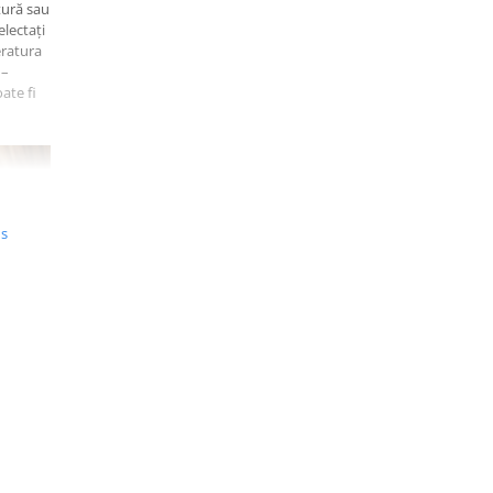
tură sau
electați
eratura
 –
ate fi
us
casnice
întregul
le și vă