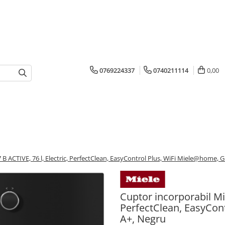
0769224337
0740211114
0,00
B ACTIVE, 76 l, Electric, PerfectClean, EasyControl Plus, WiFi Miele@home, Gr
Cuptor incorporabil Mie
PerfectClean, EasyCont
A+, Negru