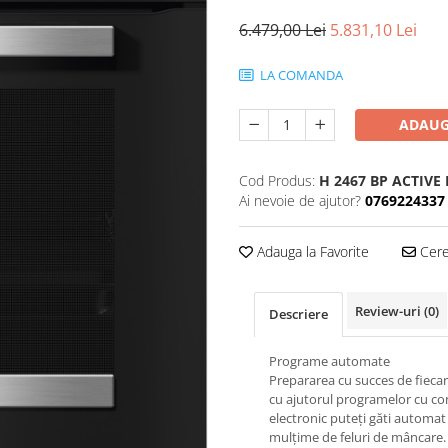
6.479,00 Lei
5.831,10 Lei
LA COMANDA
ADAUG
Cod Produs:
H 2467 BP ACTIVE 
Ai nevoie de ajutor?
0769224337
Adauga la Favorite
Cere 
Review-uri
(0)
Descriere
Programe automate
Prepararea cu succes de fiecar
cu ajutorul programelor cu co
electronic puteți găti automat
mulțime de feluri de mâncare.