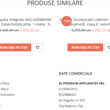
PRODUSE SIMILARE
Extrem de eficient energetic: fr
suculente sau sufleurile incred
sunt gătite perfect.
upata integrata AEG GDE686HM,
Frigider incorporabil Liebherr 
-10%
 Conectivitate plita, 1 motor, 3
cu EasyFresh, clasa E, volum
+ intensiv, 1 filtru de aluminiu
2.665,00 Lei
2.450,00 Lei
5.299,00 Lei
4.769,10 Le
 Putere de absorbtie - 750 mc/h,
ontrol electronic, Argintiu
ADAUGA IN COS
ADAUGA IN COS
Gril complet
Funcție versatilă: perfectă pen
DATE COMERCIALE
cantități mai mari de biftec, câ
kebaburi și altele.
 Plata
SC PREMIUM APPLIANCES SRL
e Retur
J12/620/2012
Produselor
RO29880221
Str Fagului, nr 57C
L
Cluj Napoca, Cluj