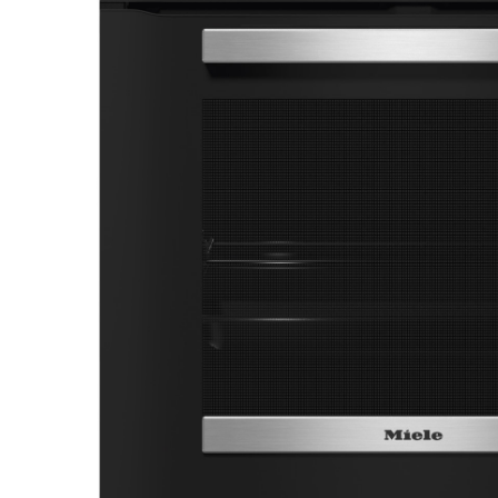
Aspiratoare verticale
Apiratoare cu sac
Aspiratoare fara sac
Ingrijirea rufelor si a vaselor
Masini de spalat vase
Masini de spalat rufe
Masini de spalat rufe cu uscator
Uscatoare de rufe