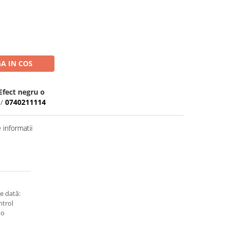
A IN COS
Efect negru o
/
0740211114
informatii
e dată:
ntrol
 o