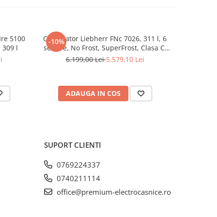
ipturile
ibile
Ire 5100
Congelator Liebherr FNc 7026, 311 l, 6
Combina
-10%
-10%
 309 l
sertare, No Frost, SuperFrost, Clasa C,
LIEBHERR
FrostProtect, Touch Display, H 165.5 cm,
193.8 
i
6.199,00 Lei
5.579,10 Lei
14.
Alb
BioFresh
ADAUGA IN COS
P
tru
SUPORT CLIENTI
rnați,
0769224337
0740211114
office@premium-electrocasnice.ro