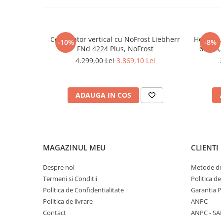
Congelator vertical cu NoFrost Liebherr
Hota gr
-10%
-8%
FNd 4224 Plus, NoFrost
60 cm,
viteze 
4.299,00 Lei
3.869,10 Lei
lavabil,
C
ADAUGA IN COS
MAGAZINUL MEU
CLIENTI
Despre noi
Metode de
Termeni si Conditii
Politica d
Politica de Confidentialitate
Garantia 
Politica de livrare
ANPC
Contact
ANPC - SA