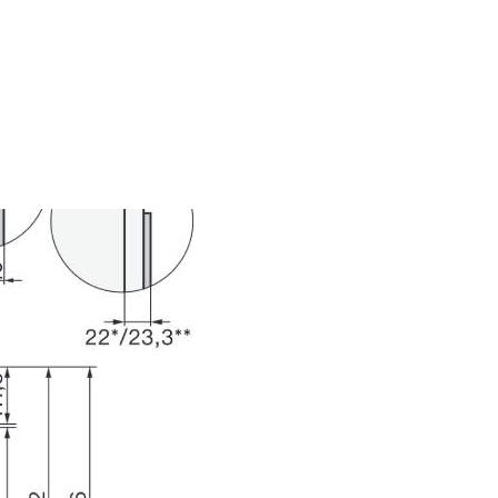
procesului de preparare și totu
pregătit exact atunci când vă d
Procesul de preparare se înch
automat atunci când durata d
preparare programată ajunge l
Cronometrul integrat este și e
opțiune convenabilă pentru m
situații. Mai mult, în cazul une
de curent, timpul setat este sa
până la 150 de ore.
Uşor de înţeles
MultiLingua
Confort garantat al utilizatorul