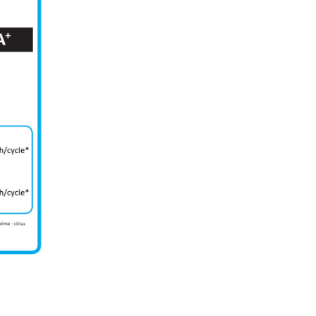
Ventilator plus
Perfect moale și ușor: ideal pe
rumenire și prăjire delicată pe
multe niveluri.
Încălzire cu ventilaţie, Eco