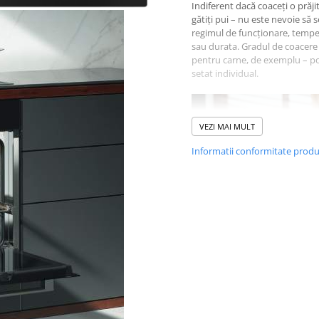
Indiferent dacă coaceți o prăji
gătiți pui – nu este nevoie să s
regimul de funcționare, temp
sau durata. Gradul de coacere
pentru carne, de exemplu – po
setat individual.
VEZI MAI MULT
Informatii conformitate prod
Conectate inteligent
Conectarea aparatelor electro
3
cu Miele@home
Cu sistemul nostru inovator
Miele@home, puteți exploata 
potențial al aparatelor dvs. Mie
puteți face viața cotidiană mai