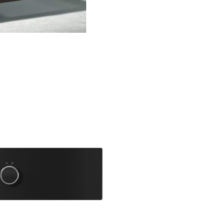
inteligentă. Toate electrocasni
inteligente Miele pot fi conect
mod convenabil și sigur. Utiliz
este simplă – fie că utilizați apl
Miele, controlul vocal sau int
într-o soluție preexistentă de
Home. Aparatele sunt conect
printr-un router WiFi din casă 
cloud-ul Miele.
Lăsați gestionarea timpului în 
cuptorului
Funcții de temporizare
Este suficient să selectați ora 
începere, ora de terminare sa