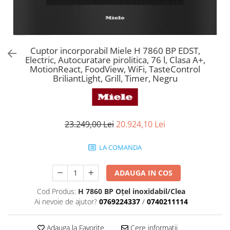
Aspiratoare verticale
Apiratoare cu sac
Aspiratoare fara sac
Ingrijirea rufelor si a vaselor
Cuptor incorporabil Miele H 7860 BP EDST,
Electric, Autocuratare pirolitica, 76 l, Clasa A+,
Masini de spalat vase
MotionReact, FoodView, WiFi, TasteControl
Masini de spalat rufe
BriliantLight, Grill, Timer, Negru
Masini de spalat rufe cu uscator
Uscatoare de rufe
23.249,00 Lei
20.924,10 Lei
LA COMANDA
ADAUGA IN COS
Cod Produs:
H 7860 BP Oţel inoxidabil/Clea
Ai nevoie de ajutor?
0769224337
/
0740211114
Adauga la Favorite
Cere informatii