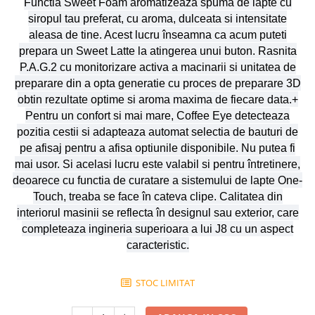
Functia Sweet Foam aromatizeaza spuma de lapte cu
siropul tau preferat, cu aroma, dulceata si intensitate
aleasa de tine. Acest lucru înseamna ca acum puteti
prepara un Sweet Latte la atingerea unui buton. Rasnita
P.A.G.2 cu monitorizare activa a macinarii si unitatea de
preparare din a opta generatie cu proces de preparare 3D
obtin rezultate optime si aroma maxima de fiecare data.+
Pentru un confort si mai mare, Coffee Eye detecteaza
pozitia cestii si adapteaza automat selectia de bauturi de
pe afisaj pentru a afisa optiunile disponibile. Nu putea fi
mai usor. Si acelasi lucru este valabil si pentru întretinere,
deoarece cu functia de curatare a sistemului de lapte One-
Touch, treaba se face în cateva clipe. Calitatea din
interiorul masinii se reflecta în designul sau exterior, care
completeaza ingineria superioara a lui J8 cu un aspect
caracteristic.
STOC LIMITAT