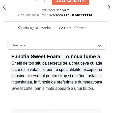
ADAUGA IN COS
Cod Produs:
15471
Ai nevoie de ajutor?
0769224337
/
0740211114
Adauga la Favorite
Cere informatii
Descriere
Functia Sweet Foam – o noua lume a indu
Chefii de top stiu ca secretul de a crea ceva cu adevarat 
lucru este valabil si pentru specialitatile exceptionale 
folosind accesoriul pentru sirop si ducând rasfatul la un n
intensitatea, in functie de preferintele dumneavoastra perso
Sweet Latte, prin simpla apasare a unui buton.