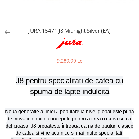
Aspiratoare verticale
Apiratoare cu sac
Aspiratoare fara sac
Ingrijirea rufelor si a vaselor
JURA 15471 J8 Midnight Silver (EA)
Masini de spalat vase
Masini de spalat rufe
Masini de spalat rufe cu uscator
9.289,99 Lei
Uscatoare de rufe
J8 pentru specialitati de cafea cu
spuma de lapte indulcita
Noua generatie a liniei J populare la nivel global este plina
de inovatii tehnice concepute pentru a crea o cafea si mai
delicioasa. J8 pregateste întreaga gama de bauturi clasice
de cafea si vine acum cu si mai multe specialitati.