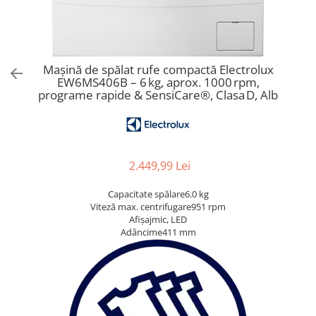
Aspiratoare verticale
Apiratoare cu sac
Aspiratoare fara sac
Ingrijirea rufelor si a vaselor
Mașină de spălat rufe compactă Electrolux
EW6MS406B – 6 kg, aprox. 1000 rpm,
Masini de spalat vase
programe rapide & SensiCare®, Clasa D, Alb
Masini de spalat rufe
Masini de spalat rufe cu uscator
Uscatoare de rufe
2.449,99 Lei
Capacitate spălare6.0 kg
Viteză max. centrifugare951 rpm
Afișajmic, LED
Adâncime411 mm