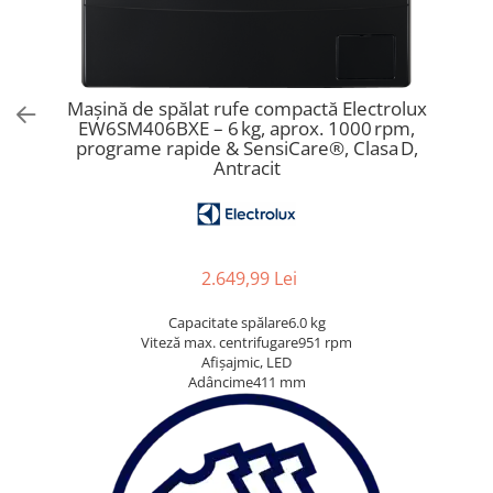
Aspiratoare verticale
Apiratoare cu sac
Aspiratoare fara sac
Ingrijirea rufelor si a vaselor
Mașină de spălat rufe compactă Electrolux
EW6SM406BXE – 6 kg, aprox. 1000 rpm,
Masini de spalat vase
programe rapide & SensiCare®, Clasa D,
Masini de spalat rufe
Antracit
Masini de spalat rufe cu uscator
Uscatoare de rufe
2.649,99 Lei
Capacitate spălare6.0 kg
Viteză max. centrifugare951 rpm
Afișajmic, LED
Adâncime411 mm