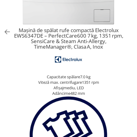
Aspiratoare verticale
Apiratoare cu sac
Aspiratoare fara sac
Ingrijirea rufelor si a vaselor
Mașină de spălat rufe compactă Electrolux
EWS6347DE – PerfectCare600 7 kg, 1351 rpm,
Masini de spalat vase
SensiCare & Steam Anti‑Allergy,
Masini de spalat rufe
TimeManager®, Clasa A, Inox
Masini de spalat rufe cu uscator
Uscatoare de rufe
Capacitate spălare7.0 kg
Viteză max. centrifugare1351 rpm
Afișajmediu, LED
Adâncime482 mm