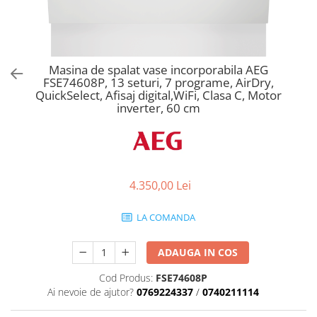
Aspiratoare verticale
Apiratoare cu sac
Aspiratoare fara sac
Ingrijirea rufelor si a vaselor
Masina de spalat vase incorporabila AEG
FSE74608P, 13 seturi, 7 programe, AirDry,
Masini de spalat vase
QuickSelect, Afisaj digital,WiFi, Clasa C, Motor
Masini de spalat rufe
inverter, 60 cm
Masini de spalat rufe cu uscator
Uscatoare de rufe
4.350,00 Lei
LA COMANDA
ADAUGA IN COS
Cod Produs:
FSE74608P
Ai nevoie de ajutor?
0769224337
/
0740211114