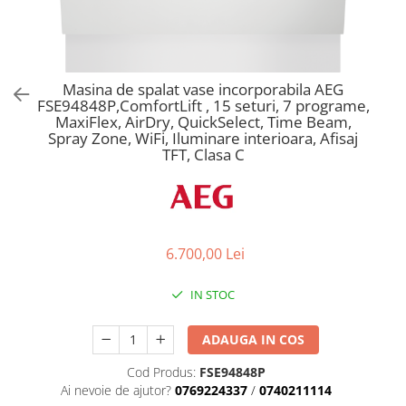
Aspiratoare verticale
Apiratoare cu sac
Aspiratoare fara sac
Ingrijirea rufelor si a vaselor
Masina de spalat vase incorporabila AEG
FSE94848P,ComfortLift , 15 seturi, 7 programe,
Masini de spalat vase
MaxiFlex, AirDry, QuickSelect, Time Beam,
Masini de spalat rufe
Spray Zone, WiFi, Iluminare interioara, Afisaj
TFT, Clasa C
Masini de spalat rufe cu uscator
Uscatoare de rufe
6.700,00 Lei
IN STOC
ADAUGA IN COS
Cod Produs:
FSE94848P
Ai nevoie de ajutor?
0769224337
/
0740211114