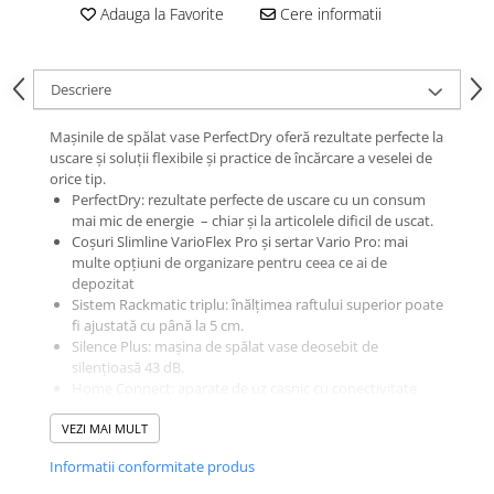
Adauga la Favorite
Cere informatii
Descriere
Mașinile de spălat vase PerfectDry oferă rezultate perfecte la
uscare și soluții flexibile și practice de încărcare a veselei de
orice tip.
PerfectDry: rezultate perfecte de uscare cu un consum
mai mic de energie – chiar și la articolele dificil de uscat.
Coșuri Slimline VarioFlex Pro și sertar Vario Pro: mai
multe opțiuni de organizare pentru ceea ce ai de
depozitat
Sistem Rackmatic triplu: înălțimea raftului superior poate
fi ajustată cu până la 5 cm.
Silence Plus: mașina de spălat vase deosebit de
silențioasă 43 dB.
Home Connect: aparate de uz casnic cu conectivitate
inteligentă pentru o viață mai ușoară zi de zi.
VEZI MAI MULT
Informatii conformitate produs