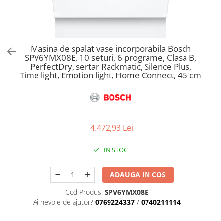
Aspiratoare verticale
Apiratoare cu sac
Aspiratoare fara sac
Ingrijirea rufelor si a vaselor
Masina de spalat vase incorporabila Bosch
SPV6YMX08E, 10 seturi, 6 programe, Clasa B,
Masini de spalat vase
PerfectDry, sertar Rackmatic, Silence Plus,
Masini de spalat rufe
Time light, Emotion light, Home Connect, 45 cm
Masini de spalat rufe cu uscator
Uscatoare de rufe
4.472,93 Lei
IN STOC
ADAUGA IN COS
Cod Produs:
SPV6YMX08E
Ai nevoie de ajutor?
0769224337
/
0740211114