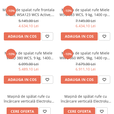
Masina de spalat rufe frontala
Masina de spalat rufe Miele
-10%
-10%
MIELE WSA123 WCS Active,
WSG 883 WCS, 9 kg, 1400 rpm,
1400rpm, 8 kg, Clasa A, alb
Clasa A, SteamCare, Dozare
5.149,00 Lei
7.149,00 Lei
automata, QuickPowerWash,
4.634,10 Lei
6.434,10 Lei
Alb
ADAUGA IN COS
ADAUGA IN COS
Masina de spalat rufe Miele
Masina de spalat rufe Miele
-10%
-10%
WWD 380 WCS, 9 kg, 1400
WWG 660 WPS, 9kg, 1400 rpm,
rpm, SteamCare, Clasa A,
TwinDos, Clasa A, CapDosing,
6.099,00 Lei
7.679,00 Lei
QuickPowerWash,
WiFiConn@ct, Alb
5.489,10 Lei
6.911,10 Lei
Miele@home, Alb
ADAUGA IN COS
ADAUGA IN COS
Mașină de spălat rufe cu
Mașină de spălat rufe cu
încărcare verticală Electrolux
încărcare verticală Electrolux
EW6TN24262 – 6 kg, 1200
EW6T4272E – 7 kg, 1200 rpm,
rpm, SensiCare & TimeSave®,
SensiCare & TimeManager®,
CERE OFERTA
CERE OFERTA