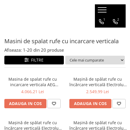
Electrocasnice
Chiuvete & Baterii
Mobilier
Consumabile & accesorii
1
2
Aparate frigorifice
Set chiuvete si baterii
Mobilier bucatarie
Consumabile & accesorii
espressoare
Masini de spalat rufe cu incarcare verticala
Frigidere
Chiuvete
Consumabile & accesorii
Congelatoare
Compozit
Afiseaza:
1-
20
din
20
produse
aspiratoare
Combine frigorifice
Inox
FILTRE
Detergenti pentru masina de
Vitrine de vin
Accesorii
spalat rufe
Side by side
Baterii
Detergenti pentru masina de
Aparate de gatit
Masina de spalat rufe cu
Mașină de spălat rufe cu
Compozit
spalat vase
incarcare verticala AEG
încărcare verticală Electrolux
Cuptoare
Inox
LTR8E363E, 6 kg, 1300 RPM,
EW6T5261E – 6 kg, 1200 rpm,
Ingrijire rufe
4.066,21 Lei
2.549,99 Lei
Hote
Clasa A, Motor inverter cu
SensiCare & TimeSave, Clasa
magnet permanent,
B, Alb
Sertare
ADAUGA IN COS
ADAUGA IN COS
PowerCare(Okomix),
Plite incorporabile
ProSteam, ProSense,
Espresoare
PowerClean, Alb
Mașină de spălat rufe cu
Mașină de spălat rufe cu
Ingrijirea locuintei
încărcare verticală Electrolux
încărcare verticală Electrolux