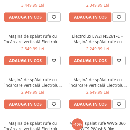
Aspiratoare verticale
EW8TN3362E – 8 kg, 1200
EW6TN5261F – 6 kg, 1200
3.449,99 Lei
2.349,99 Lei
rpm, SensiCare & TimeSave,
rpm, SensiCare &
Apiratoare cu sac
Clasa B, Alb
TimeManager®, Clasa B, Alb
ADAUGA IN COS
ADAUGA IN COS
Aspiratoare fara sac
Ingrijirea rufelor si a vaselor
Masini de spalat vase
Mașină de spălat rufe cu
Electrolux EW2TN5261FE –
încărcare verticală Electrolux
Mașină de spălat rufe cu
Masini de spalat rufe
EW7T4272E – 7 kg, 1200 rpm,
încărcare verticală 6 kg,
2.849,99 Lei
2.249,99 Lei
Masini de spalat rufe cu uscator
SensiCare & TimeManager®,
1151 rpm, AutoSense & Quick,
Uscatoare de rufe
Clasa B, Alb
Display LCD, Clasa D, Alb
ADAUGA IN COS
ADAUGA IN COS
Mașină de spălat rufe cu
Mașină de spălat rufe cu
încărcare verticală Electrolux
încărcare verticală Electrolux
EW7T3372E – 7 kg, 1200 rpm,
EW6T4262E – 6 kg, 1200 rpm,
2.949,99 Lei
2.649,99 Lei
SensiCare & TimeManager®,
SensiCare & TimeManager®,
Clasa B, Alb
Clasa B, Alb
ADAUGA IN COS
ADAUGA IN COS
Mașină de spălat rufe cu
Masina spalat rufe WWG 360
-10%
încărcare verticală Electrolux
WCS PWash& 9kg