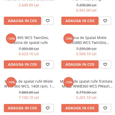
EW6T5271E – 6 kg, 1200 rpm,
2.649,99 Lei
7.290,00 Lei
SensiCare & TimeManager®,
6.561,00 Lei
Clasa B, Alb
ADAUGA IN COS
ADAUGA IN COS
WEG 895 WCS TwinDos,
Masina de Spalat Miele
-10%
-10%
Masina de spalat rufe
WWG880 WCS TwinDos
SteamCare 9KG 1400RPM
7.359,00 Lei
7.299,00 Lei
Clasa A WiFi
6.623,10 Lei
6.569,10 Lei
ADAUGA IN COS
ADAUGA IN COS
Masina de spalat rufe Miele
Masina de spalat rufe frontala
-10%
-10%
WWK 360 WCS, 1400 rpm, 10
MIELE WWB360 WCS PWash,
kg, clasa A, CapDosing,
1400rpm, 8 kg, Clasa A, Wi-Fi,
7.889,00 Lei
5.779,00 Lei
PowerWash, Alb
alb
7.100,10 Lei
5.201,10 Lei
ADAUGA IN COS
ADAUGA IN COS