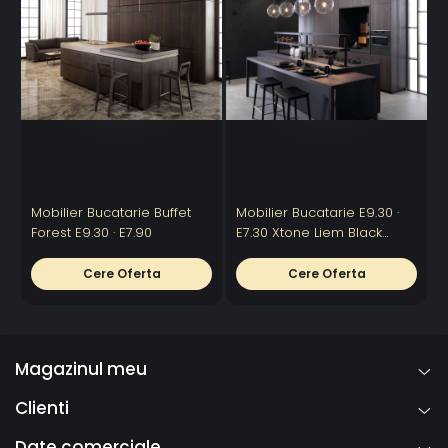
Mobilier Bucatarie Buffet
Mobilier Bucatarie E9.30 ·
M
Forest E9.30 · E7.90
E7.30 Xtone Liem Black
Nature · Roble Noche
Cere Oferta
Cere Oferta
Magazinul meu
Clienti
Date comerciale