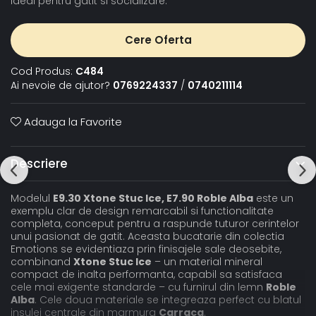
ideal pentru gatit si socializare.
Cere Oferta
Cod Produs:
C484
Ai nevoie de ajutor?
0769224337
/
0740211114
Adauga la Favorite
Descriere
Modelul
E9.30 Xtone Stuc Ice, E7.90 Roble Alba
este un
exemplu clar de design remarcabil si functionalitate
completa, conceput pentru a raspunde tuturor cerintelor
unui pasionat de gatit. Aceasta bucatarie din colectia
Emotions se evidentiaza prin finisajele sale deosebite,
combinand
Xtone Stuc Ice
– un material mineral
compact de inalta performanta, capabil sa satisfaca
cele mai exigente standarde – cu furnirul din lemn
Roble
Alba
. Cele doua materiale se integreaza perfect cu blatul
insulei centrale din marmura
Carraca
.