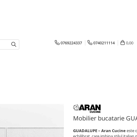
0769224337
0740211114
0,00
Mobilier bucatarie G
GUADALUPE – Aran Cucine
este o
echilibrat, care imbina stilul italia