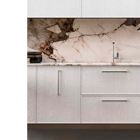
Aspiratoare verticale
Apiratoare cu sac
Aspiratoare fara sac
Ingrijirea rufelor si a vaselor
Masini de spalat vase
Masini de spalat rufe
Masini de spalat rufe cu uscator
Uscatoare de rufe