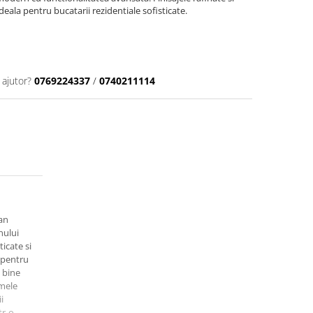
ideala pentru bucatarii rezidentiale sofisticate.
 ajutor?
0769224337
/
0740211114
an
nului
icate si
 pentru
 bine
umele
i
tr-o