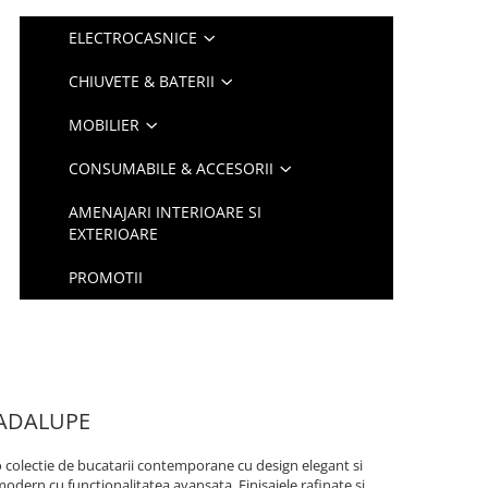
ELECTROCASNICE
CHIUVETE & BATERII
MOBILIER
CONSUMABILE & ACCESORII
AMENAJARI INTERIOARE SI
EXTERIOARE
PROMOTII
UADALUPE
 colectie de bucatarii contemporane cu design elegant si
n modern cu functionalitatea avansata. Finisajele rafinate si