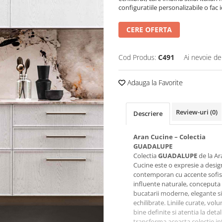
configuratiile personalizabile o fac 
CERE OFERTA
Cod Produs:
C491
Ai nevoie de
Adauga la Favorite
Review-uri
(0)
Descriere
Aran Cucine – Colectia
GUADALUPE
Colectia
GUADALUPE
de la Ar
Cucine este o expresie a desig
contemporan cu accente sofist
influente naturale, conceputa
bucatarii moderne, elegante si
echilibrate. Liniile curate, vol
bine definite si atentia la detali
transforma aceasta colectie in