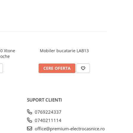
30 Xtone
Mobiler bucatarie LAB13
Mb
Noche
CERE OFERTA
C
SUPORT CLIENTI
0769224337
0740211114
office@premium-electrocasnice.ro