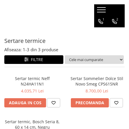
Electrocasnice
Chiuvete & Baterii
Mobilier
Consumabile & accesorii
1
2
Aparate frigorifice
Set chiuvete si baterii
Mobilier bucatarie
Consumabile & accesorii
espressoare
Sertare termice
Frigidere
Chiuvete
Consumabile & accesorii
Congelatoare
Compozit
Afiseaza:
1-
3
din
3
produse
aspiratoare
Combine frigorifice
Inox
FILTRE
Detergenti pentru masina de
Vitrine de vin
Accesorii
spalat rufe
Side by side
Baterii
Detergenti pentru masina de
Aparate de gatit
Sertar termic Neff
Sertar Sommelier Dolce Stil
Compozit
spalat vase
N24HA11N1
Novo Smeg CPS615NR
Cuptoare
Inox
Ingrijire rufe
4.035,71 Lei
8.700,00 Lei
Hote
Sertare
ADAUGA IN COS
PRECOMANDA
Plite incorporabile
Espresoare
Sertar termic, Bosch Seria 8,
Ingrijirea locuintei
60 x 14 cm, Negru