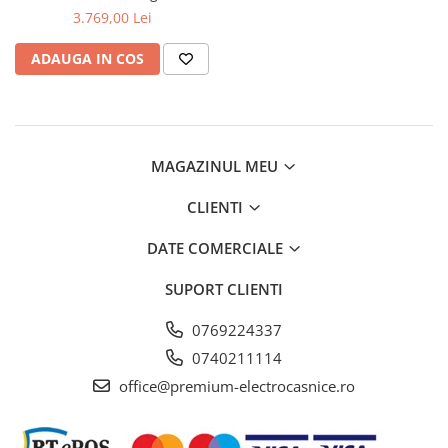
Aspiratoare verticale
3.769,00 Lei
Apiratoare cu sac
ADAUGA IN COS
Aspiratoare fara sac
Ingrijirea rufelor si a vaselor
Masini de spalat vase
Masini de spalat rufe
MAGAZINUL MEU
Masini de spalat rufe cu uscator
Uscatoare de rufe
CLIENTI
DATE COMERCIALE
SUPORT CLIENTI
0769224337
0740211114
office@premium-electrocasnice.ro