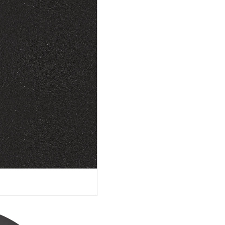
indiferent de pozitia de mont
pentru care optati. Bateria se
evidentiaza prin armonia perf
care o puteti crea alaturi de o
chiuveta inox sau granit. Robi
Prima are un finisaj de culoar
care nu numai ca arata elegant
modern, dar rezista si la ampr
grasimi si zgarieturi. Cu propri
sale usor de curatat, robinetul
garanteaza o calitate excelenta
durata lunga de viata, oferind 
buna valoare pentru investitia
Prevazuta cu disc cartus ceram
este usor de inlocuit, prin inla
partii de sus a bateriei. Pachet
livrare include furtunuri de le
flexibile de 500 mm si piulita de
pentru montare deosebit de u
sigura. Gaura necesara pentru
montarea bateriei trebuie sa f
35 mm.
SCHOCK
este inventatorul chi