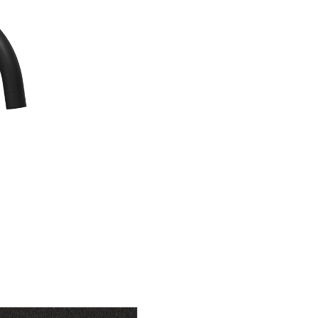
orasului sau intr-unul mai mic,
potrivit tinerilor antrenati in r
citadin. Fiind disponibila intr
diversa de culori intense din 
CRISTALITE® - aceasta chiuve
adauga o pata de culoare buca
dvs., conferind spatiului carac
modern si atemporal, de-o pot
Pachetul include garnitura de
scurgere, ventil cos, sifon si c
Nero
: Nuanta de negru presa
pigmenti gri discreti, care im
respect prin finisajul rugos si 
mat. Aceasta nuanta definest
bucatariile cu un aer sobru si
totodata futurist si se evident
prin culoarea compacta si ele
Baterie bucatarie Schock 
negru, cartus ceramic
ofera
design clasic, cu cap de baterie
de lebada, in finisaj negru eleg
Liniile curbate si dimensiunile
moderate fac ca aceasta bateri
integreze perfect in bucataria 