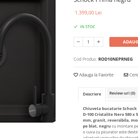
1.399,00 Lei
IN STOC
ADAUG
Cod Produs:
ROD10NEPRNEG
Adauga la Favorite
Cere 
Review-uri
(0)
Descriere
Chiuveta bucatarie Schock
D-100 Cristalite Nero 580 x 
mm, granit, reversibila, m
pe blat, negru
cu montare pe 
o cuva cu picurator este desti
adaptarii corpurilor de chiuve