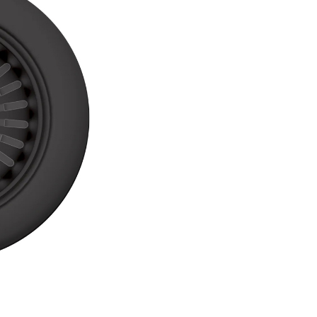
din granit si este unul din
producatorii de top la nivel m
cu peste 30 de ani de experien
domeniu, prezent in peste 70 d
Peste 80% din chiuvetele de g
vandute la nivel mondial sunt
produse folosind tehnologia
dezvoltata si patentata de S
Linia de produse SCHOCK dis
chiuvete si robineti pentru fiec
si gust: modern, clasic sau rust
Toate chiuvetele SCHOCK sun
realizate din materiale durabile
ecologice si sunt fabricate excl
Germania respectand standar
calitate extrem de riguroase.
Producator
Schock Ger
Material
CRISTALITE
Montare
Pe blat
Dimensiune
580 x 500 
chiuveta