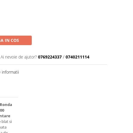
A IN COS
Ai nevoie de ajutor?
0769224337
/
0740211114
informatii
 Ronda
500
ontare
blat si
nata
ta de