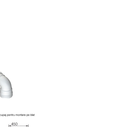
Adancime
190 mm
cuva
Dimensiune
560 x 480 
decupaj
Dimensiune
Minimum 45
corp
Reversibila
Da
Culoare
Nero
Inclus in
Garnitura de
pachet de
scurgere, ven
livrare
cos, sifon si
Greutate
16.00 kg
Vezi desen tehnic