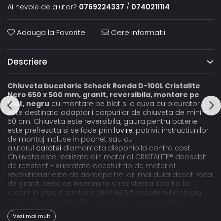
Ai nevoie de ajutor?
0769224337
/
0740211114
Adauga la Favorite
Cere informatii
Descriere
Chiuveta bucatarie Schock Ronda D-100L Cristalite
Nero 650 x 500 mm, granit, reversibila, montare pe
blat, negru
cu montare pe blat si o cuva cu picurator
este destinata adaptarii corpurilor de chiuveta de minim
50 cm. Chiuveta este reversibila, gaura pentru baterie
este prefrezata si se face prin
lovire
, potrivit instructiunilor
de montaj incluse in pachet sau cu
ajutorul
carotei
diamantata disponibila contra cost.
Chiuveta este realizata din material CRISTALITE® deosebit
de rezistent - suprafata acestuit tip de material
revolutionar este de aproape trei ori mai dura decat roca
de granit, ceea ce inseamna si rezistenta sporita la
socuri. In plus, suprafata CRISTALITE® include tehnologia
SCHOCK proHygienic21, care asigura protectie pentru
intreaga dvs. familie, atunci cand pregatiti alimentele, dar
Vezi mai mult
si facilitate la intretinere si curatare. Dimensiunile reduse si