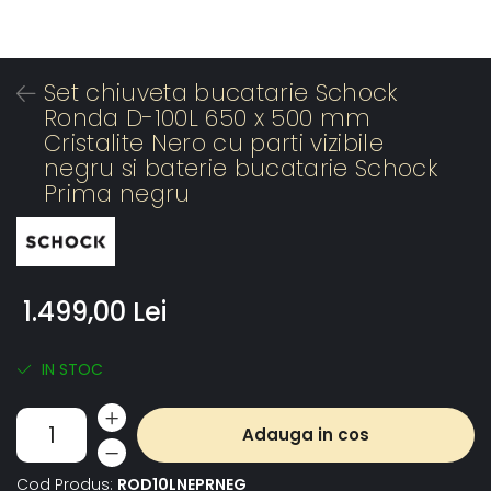
Set chiuveta bucatarie Schock
Ronda D-100L 650 x 500 mm
Cristalite Nero cu parti vizibile
negru si baterie bucatarie Schock
Prima negru
1.499,00 Lei
IN STOC
Adauga in cos
Cod Produs:
ROD10LNEPRNEG