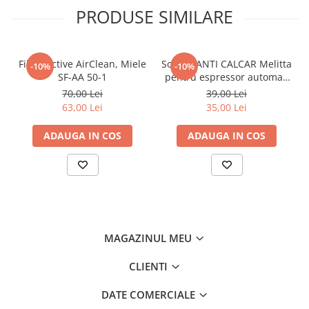
PRODUSE SIMILARE
Filtru Active AirClean, Miele
Soluție ANTI CALCAR Melitta
-10%
-10%
SF-AA 50-1
pentru espressor automat,
250ml, 2 utilizari
70,00 Lei
39,00 Lei
63,00 Lei
35,00 Lei
ADAUGA IN COS
ADAUGA IN COS
MAGAZINUL MEU
CLIENTI
DATE COMERCIALE