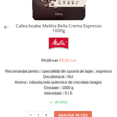
Aspiratoare verticale
Apiratoare cu sac
Aspiratoare fara sac
Ingrijirea rufelor si a vaselor
Cafea boabe Melitta Bella Crema Espresso
1000g
Masini de spalat vase
Masini de spalat rufe
Masini de spalat rufe cu uscator
Uscatoare de rufe
99,00 Lei
89,00 Lei
Recomandat pentru : specialități din spumă de lapte
, espresso
Decofeinizat : NU
Aroma : robusta,note puternice de ciocolata neagra
Greutate : 1000 g
Intensitate : 5 / 5
IN STOC
ADAUGA IN COS