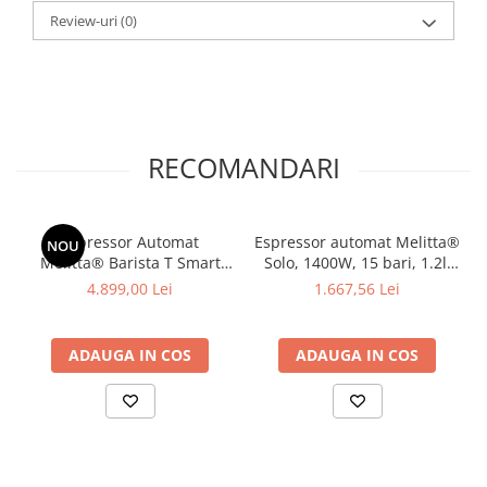
Review-uri
(0)
RECOMANDARI
Espressor Automat
Espressor automat Melitta®
NOU
Melitta® Barista T Smart
Solo, 1400W, 15 bari, 1.2l,
F830-101, 15 Bari, LCD
Rezervor boabe, 20cm,
4.899,00 Lei
1.667,56 Lei
Touch, 18 specialitati ,
Silver
aplicatia Melitta Connect,
recipient boabe 2
ADAUGA IN COS
ADAUGA IN COS
compartimente