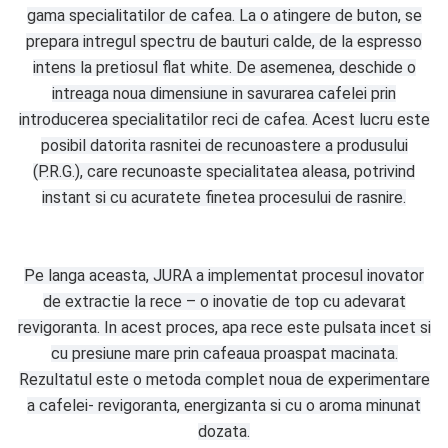
gama specialitatilor de cafea. La o atingere de buton, se
prepara intregul spectru de bauturi calde, de la espresso
intens la pretiosul flat white. De asemenea, deschide o
intreaga noua dimensiune in savurarea cafelei prin
introducerea specialitatilor reci de cafea. Acest lucru este
posibil datorita rasnitei de recunoastere a produsului
(P.R.G.), care recunoaste specialitatea aleasa, potrivind
instant si cu acuratete finetea procesului de rasnire.
Pe langa aceasta, JURA a implementat procesul inovator
de extractie la rece – o inovatie de top cu adevarat
revigoranta. In acest proces, apa rece este pulsata incet si
cu presiune mare prin cafeaua proaspat macinata.
Rezultatul este o metoda complet noua de experimentare
a cafelei- revigoranta, energizanta si cu o aroma minunat
dozata.