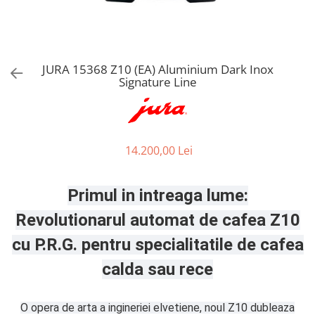
Aspiratoare verticale
Apiratoare cu sac
Aspiratoare fara sac
Ingrijirea rufelor si a vaselor
JURA 15368 Z10 (EA) Aluminium Dark Inox
Signature Line
Masini de spalat vase
Masini de spalat rufe
Masini de spalat rufe cu uscator
Uscatoare de rufe
14.200,00 Lei
Primul in intreaga lume:
Revolutionarul automat de cafea Z10
cu P.R.G. pentru specialitatile de cafea
calda sau rece
O opera de arta a ingineriei elvetiene, noul Z10 dubleaza