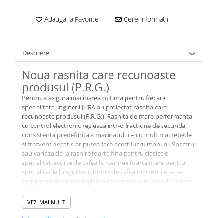
Adauga la Favorite
Cere informatii
Descriere
Noua rasnita care recunoaste
produsul (P.R.G.)
Pentru a asigura macinarea optima pentru fiecare
specialitate, inginerii JURA au proiectat rasnita care
recunoaste produsul (P.R.G.). Rasnita de mare performanta
cu control electronic regleaza intr-o fractiune de secunda
consistenta predefinita a macinatului – cu mult mai repede
si frecvent decat s-ar putea face acest lucru manual. Spectrul
sau variaza de la rasnire foarte fina pentru clasicele
specialitati scurte de cafea la rasnirea foarte mare pentru
specialitatile lungi. Dar iubitorii de cafea nu trebuie sa se
ingrijoreze deoarece reglarea se petrece automat de fiecare
data cand se pregateste o bautura si, daca se prefera, poate
sa fie individual selectata functia de selectare a aromei
VEZI MAI MULT
inainte de prepararea fiecarei specialitati.