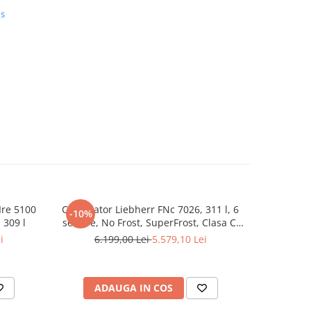
us
mai
setările
utatea
spălarea
te
Ire 5100
Congelator Liebherr FNc 7026, 311 l, 6
Combina
-10%
-10%
vor
 309 l
sertare, No Frost, SuperFrost, Clasa C,
LIEBHERR
l și
FrostProtect, Touch Display, H 165.5 cm,
193.8 
i
6.199,00 Lei
5.579,10 Lei
14.
Alb
BioFresh
cu
ADAUGA IN COS
P