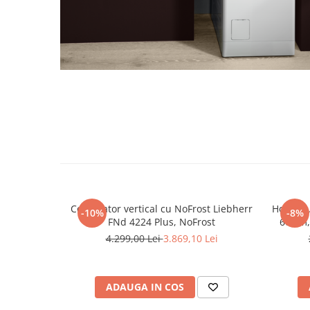
Congelator vertical cu NoFrost Liebherr
Hota gr
-10%
-8%
FNd 4224 Plus, NoFrost
60 cm,
viteze 
4.299,00 Lei
3.869,10 Lei
lavabil,
C
ADAUGA IN COS