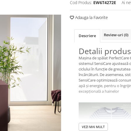
Cod Produs:
EW6T4272E
Ai ne
Adauga la Favorite
Review-uri
(0)
Descriere
Detalii produs
Mașina de spălat PerfectCare 
sistemul SensiCare ajustează 
ciclului în funcţie de greutatea
încărcăturii. De asemenea, sis
SensiCare optimizează consu
apă și energie, pentru o îngriji
excepţională a hainelor
VEZI MAI MULT