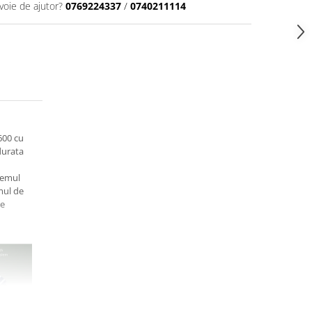
voie de ajutor?
0769224337
/
0740211114
600 cu
durata
temul
mul de
re