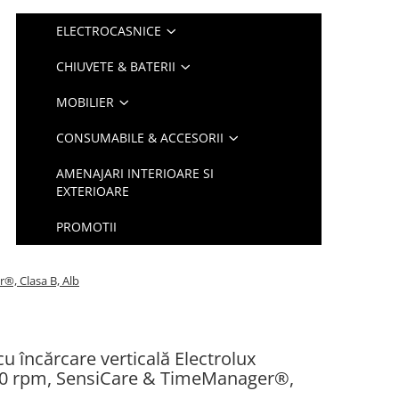
ELECTROCASNICE
CHIUVETE & BATERII
MOBILIER
CONSUMABILE & ACCESORII
AMENAJARI INTERIOARE SI
EXTERIOARE
PROMOTII
®, Clasa B, Alb
u încărcare verticală Electrolux
00 rpm, SensiCare & TimeManager®,