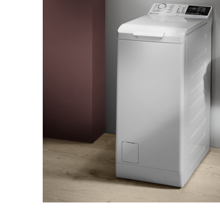
Aspiratoare verticale
Apiratoare cu sac
Aspiratoare fara sac
Ingrijirea rufelor si a vaselor
Masini de spalat vase
Masini de spalat rufe
Masini de spalat rufe cu uscator
Uscatoare de rufe