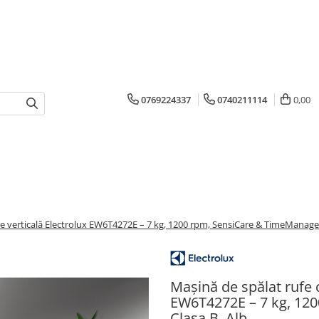
0769224337
0740211114
0,00
re verticală Electrolux EW6T4272E – 7 kg, 1200 rpm, SensiCare & TimeManager
Mașină de spălat rufe c
EW6T4272E – 7 kg, 12
Clasa B, Alb