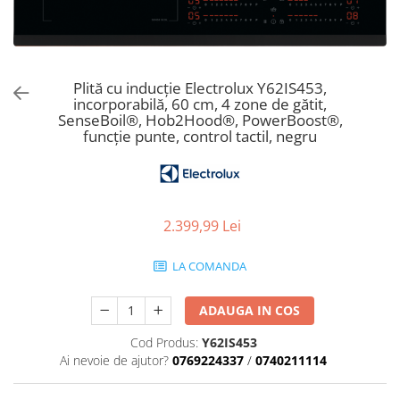
Aspiratoare verticale
Apiratoare cu sac
Aspiratoare fara sac
Ingrijirea rufelor si a vaselor
Plită cu inducție Electrolux Y62IS453,
incorporabilă, 60 cm, 4 zone de gătit,
Masini de spalat vase
SenseBoil®, Hob2Hood®, PowerBoost®,
Masini de spalat rufe
funcție punte, control tactil, negru
Masini de spalat rufe cu uscator
Uscatoare de rufe
2.399,99 Lei
LA COMANDA
ADAUGA IN COS
Cod Produs:
Y62IS453
Ai nevoie de ajutor?
0769224337
/
0740211114