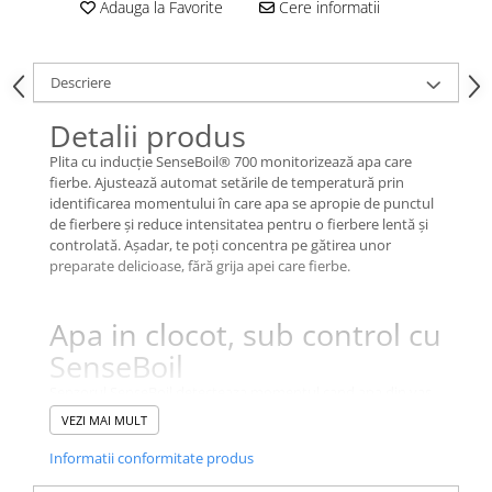
Adauga la Favorite
Cere informatii
Descriere
Detalii produs
Plita cu inducţie SenseBoil® 700 monitorizează apa care
fierbe. Ajustează automat setările de temperatură prin
identificarea momentului în care apa se apropie de punctul
de fierbere și reduce intensitatea pentru o fierbere lentă și
controlată. Așadar, te poţi concentra pe gătirea unor
preparate delicioase, fără grija apei care fierbe.
Apa in clocot, sub control cu
SenseBoil
Senzorul SenseBoil detecteaza momentul cand apa din vas
atinge punctul de fierbere. Functia speciala fierbere in clocot
VEZI MAI MULT
-fierbere lenta ajusteaza automat temperatura pentru ca
apa sa nu dea pe dinafara si sa iti distraga atentia de la
Informatii conformitate produs
preparat.