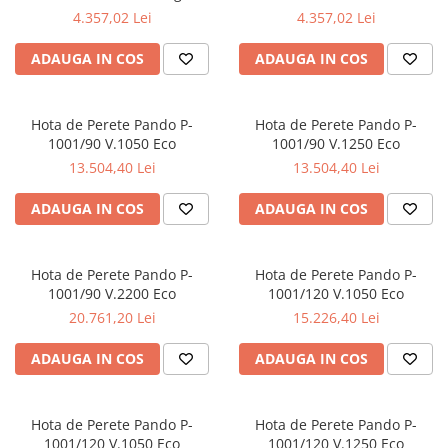
Aspiratoare verticale
motor V850 mc/h
V850 mc/h
4.357,02 Lei
4.357,02 Lei
Apiratoare cu sac
ADAUGA IN COS
ADAUGA IN COS
Aspiratoare fara sac
Ingrijirea rufelor si a vaselor
Masini de spalat vase
Hota de Perete Pando P-
Hota de Perete Pando P-
1001/90 V.1050 Eco
1001/90 V.1250 Eco
Masini de spalat rufe
13.504,40 Lei
13.504,40 Lei
Masini de spalat rufe cu uscator
Uscatoare de rufe
ADAUGA IN COS
ADAUGA IN COS
Hota de Perete Pando P-
Hota de Perete Pando P-
1001/90 V.2200 Eco
1001/120 V.1050 Eco
20.761,20 Lei
15.226,40 Lei
ADAUGA IN COS
ADAUGA IN COS
Hota de Perete Pando P-
Hota de Perete Pando P-
1001/120 V.1050 Eco
1001/120 V.1250 Eco