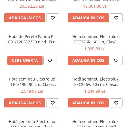
20.392,20 Lei
18.301,30 Lei
ADAUGA IN COS
ADAUGA IN COS
Hota de Perete Pando P-
Hotă șemineu Electrolux
1001/120 V.2350 mc/h Eco -
EFC226R, 60 cm, Clasă
Copie
energetică D, 420 m³/h, 3
1.099,99 Lei
trepte, LED, Negru mat
CERE OFERTA
ADAUGA IN COS
Hotă șemineu Electrolux
Hotă șemineu Electrolux
LFT819K, 90 cm, Clasă
EFC226V, 60 cm, Clasă
energetică A, 730 m³/h, 3
energetică D, 420 m³/h, 3
2.549,99 Lei
1.249,99 Lei
viteze + Intensiv + Breeze,
trepte, LED, Crem/Alb rustic
Hob2Hood, Bandă LED, Negru
ADAUGA IN COS
ADAUGA IN COS
Hotă șemineu Electrolux
Hotă șemineu Electrolux
LFV326K, 60 cm, Clasă
LFC316X, 60 cm, Clasă