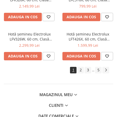
energetică C, 600 m³/h, 3
energetică D, 420 m³/h, 3
2.149,99 Lei
799,99 Lei
trepte, Spot LED, Negru
trepte, LED, Inox
ADAUGA IN COS
ADAUGA IN COS
Hotă șemineu Electrolux
Hotă șemineu Electrolux
LFV326W, 60 cm, Clasă
LFT426X, 60 cm, Clasă
energetică C, 600 m³/h, 3
energetică C, 600 m³/h, 3
2.299,99 Lei
1.599,99 Lei
trepte, Spot LED, Alb
trepte, Spot LED, Inox
ADAUGA IN COS
ADAUGA IN COS
1
2
3
5
...
MAGAZINUL MEU
CLIENTI
DATE COMERCIALE