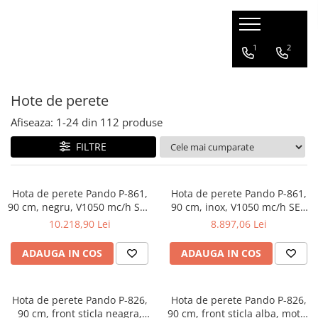
Electrocasnice
Chiuvete & Baterii
Mobilier
Consumabile & accesorii
1
2
Aparate frigorifice
Set chiuvete si baterii
Mobilier bucatarie
Consumabile & accesorii
espressoare
Hote de perete
Frigidere
Chiuvete
Consumabile & accesorii
Congelatoare
Compozit
Afiseaza:
1-
24
din
112
produse
aspiratoare
Combine frigorifice
Inox
FILTRE
Detergenti pentru masina de
Vitrine de vin
Accesorii
spalat rufe
Side by side
Baterii
Detergenti pentru masina de
Aparate de gatit
Hota de perete Pando P-861,
Hota de perete Pando P-861,
Compozit
spalat vase
90 cm, negru, V1050 mc/h SEC
90 cm, inox, V1050 mc/h SEC
Cuptoare
Inox
PLUS - sistem de reducere a
PLUS - sistem de reducere a
Ingrijire rufe
10.218,90 Lei
8.897,06 Lei
Hote
zgomotului
zgomotului
Sertare
ADAUGA IN COS
ADAUGA IN COS
Plite incorporabile
Espresoare
Hota de perete Pando P-826,
Hota de perete Pando P-826,
Ingrijirea locuintei
90 cm, front sticla neagra,
90 cm, front sticla alba, motor