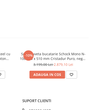
mm
mm
 cm
teel cu
Set chiuveta bucatarie Schock Mono N-
Set chiu
-10%
-10%
uton
100 570 x 510 mm Cristadur Puro, negru
100LS 78
x periat
intens cu parti vizibile si baterie
negru inte
3.199,00 Lei
2.879,10 Lei
3.
bucatarie Schock Kavus cu cap
bucat
extractibil Puro
ADAUGA IN COS
AD
til
 cleme
SUPORT CLIENTI