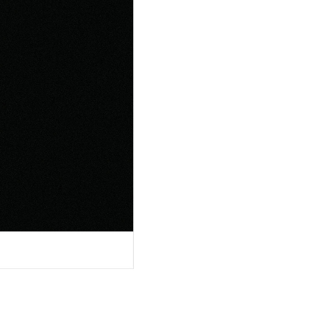
plina de profesionalism - per
ideala pentru chiuveta granit
SCHOCK. Designul acestei bater
eleganta atemporala a corpulu
robust, functii de ergonomie s
eficienta impreuna cu materia
productie rafinate si de calitat
superioara sunt trasaturile d
ale acestei baterii destinate s
in orice bucatarie. Pentru conf
sporit, capul bateriei este rotat
360°. Pachetul include furtunu
legatura flexibile de 600 mm și
de 3/8'', iar gaura necesara pe
montarea bateriei trebuie sa f
35 mm.
Parti vizibile Schock pt chi
cu kit de scurgere manual
BRON100-N100L GREN100S-
N100L-N100XL Puro
- pentru
atinge perfectiunea desavarsit
SCHOCK ofera clientilor sai o
de a crea o singura unitate din