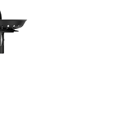
chiuveta si baterie, datorita
ornamentelor realizate din ace
material. Puteti imbina baterii
inoxidabil cu elemente decora
precum preaplinul, sita de scu
cosul de scurgere sau sifonul
din acelasi material, pentru o
selectata de modele de chiuve
Rezultatul va fi un aer de chic
in bucatarie. Compatibil cu B
N-100, Brooklyn N-100L, Gree
N-100, Greenwich N-100L, Gr
N-100S, Greenwich N-100XL.
Puro
: Negrul profund, nuanta
mai puternica de negru existe
piata. Acesta este negrul adan
imbina misterul, eleganta si
modernitatea atemporala.
Profunzimea acestei nuante re
perfect suprafata fina la atinge
ideala pentru un spatiu discre
extrem de stilat. Intensitate d
neegalat, menita sa atraga ate
asupra detaliilor esentiale.