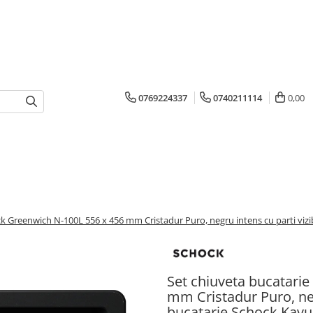
0769224337
0740211114
0,00
k Greenwich N-100L 556 x 456 mm Cristadur Puro, negru intens cu parti vizibi
Set chiuveta bucatari
mm Cristadur Puro, negr
bucatarie Schock Kavus