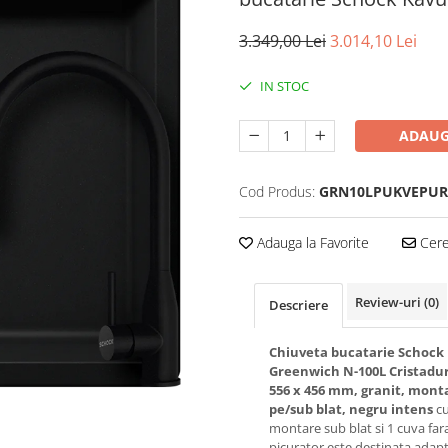
3.349,00 Lei
3.014,10 Lei
IN STOC
ADAUG
Cod Produs:
GRN10LPUKVEPUR
Adauga la Favorite
Cere 
Review-uri
(0)
Descriere
Chiuveta bucatarie Schock
Greenwich N-100L Cristadu
556 x 456 mm, granit, mont
pe/sub blat, negru intens
c
montare sub blat si 1 cuva far
picurator este destinata adapt