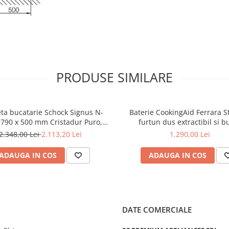
Dimensiune
556 x 456 
chiuveta
Adancime
200 mm
cuva
Dimensiune
500 x 400 
decupaj
PRODUSE SIMILARE
Dimensiune
Minimum 60
corp
Reversibila
-
ta bucatarie Schock Signus N-
Baterie CookingAid Ferrara S
 790 x 500 mm Cristadur Puro,
furtun dus extractibil si b
Culoare
Puro
 intens cu parti vizibile Puro
schimbare dus/jet, culoare ino
2.348,00 Lei
2.113,20 Lei
1.290,00 Lei
Inclus in
Garnitura de
ADAUGA IN COS
ADAUGA IN COS
pachet de
scurgere, ven
livrare
cos, sifon si
Greutate
13.00 kg
DATE COMERCIALE
Vezi desen tehnic