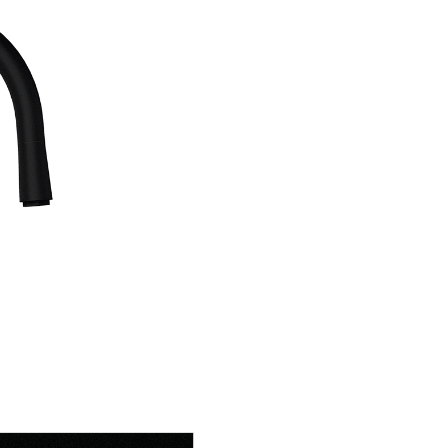
rezistente decat oricare altele
disponibile pe piata, datorita
tehnologiei de ranforsare cu f
sticla la baza cuvei, pentru a s
rezistenta la impact a material
pana la 4 ori. Chiuveta se livre
cleme pentru montare sub bla
Montarea chiuvetei pe blat ne
cleme diferite de cele incluse i
pachet. Aceste cleme optional
vand separat, contra
cost
6.3007
. Pachetul include
garnitura de scurgere, ventil c
si cleme.
Atentie
: daca vreti sa montat
Tocator de Resturi Alimentare 
model este necesar
accesoriul
Adaptor Schock
.
Baterie bucatarie Schock 
Cristadur Puro cu cap extrac
aspect granit, cartus ceram
negru intens
- aspectul elega
designul conic inspira chiar de 
prima vedere o atmosfera a ga