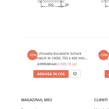
Set chiuveta bucatarie Schock
Chiuve
-10%
-10%
Greenwich N-100XL 750 x 456 mm
100XL
Cristadur Puro, negru intens cu parti
negru
2.999,00 Lei
2.699,10 Lei
vizibile si baterie bucatarie Schock
Kavus cu cap extractibil Puro
ADAUGA IN COS
MAGAZINUL MEU
CLIENTI