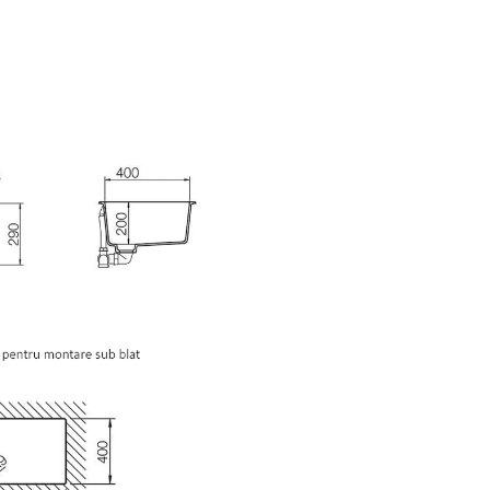
SCHOCK
este inventatorul chi
din granit si este unul din
producatorii de top la nivel m
cu peste 30 de ani de experien
domeniu, prezent in peste 70 d
Peste 80% din chiuvetele de g
vandute la nivel mondial sunt
produse folosind tehnologia
dezvoltata si patentata de S
Linia de produse SCHOCK dis
chiuvete si robineti pentru fiec
si gust: modern, clasic sau rust
Toate chiuvetele SCHOCK sun
realizate din materiale durabile
ecologice si sunt fabricate excl
Germania respectand standar
calitate extrem de riguroase.
Producator
Schock Ger
Material
CRISTADUR
Montare
Sub blat