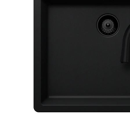
Aspiratoare verticale
Apiratoare cu sac
Aspiratoare fara sac
Ingrijirea rufelor si a vaselor
Masini de spalat vase
Masini de spalat rufe
Masini de spalat rufe cu uscator
Uscatoare de rufe