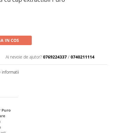
A IN COS
Ai nevoie de ajutor?
0769224337
/
0740211114
informatii
r Puro
are
u
a
arii