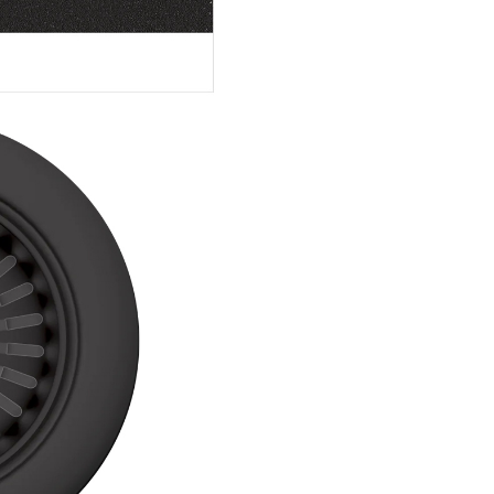
Toate chiuvetele SCHOCK sun
realizate din materiale durabile
ecologice si sunt fabricate excl
Germania respectand standar
calitate extrem de riguroase.
Producator
Schock Ger
Material
CRISTALITE
Montare
Pe blat
Dimensiune
650 x 500 
chiuveta
Adancime
190 mm
cuva
Dimensiune
630 x 480 
decupaj
Dimensiune
Minimum 50
corp
Reversibila
Da