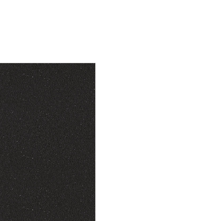
aceasta baterie cu gat inalt es
ideala, eliminand necesitatea p
vaselor mari sub robinet,
permitandu-va sa curatati, clati
umpleti cu usurinta. Pachetul
livrare include furtunuri de le
flexibile de 500 mm si piulita de
pentru montare deosebit de u
sigura. Gaura necesara pentru
montarea bateriei trebuie sa f
35 mm.
SCHOCK
este inventatorul chi
din granit si este unul din
producatorii de top la nivel m
cu peste 30 de ani de experien
domeniu, prezent in peste 70 d
Peste 80% din chiuvetele de g
vandute la nivel mondial sunt
produse folosind tehnologia
dezvoltata si patentata de S
Linia de produse SCHOCK dis
chiuvete si robineti pentru fiec
si gust: modern, clasic sau rust