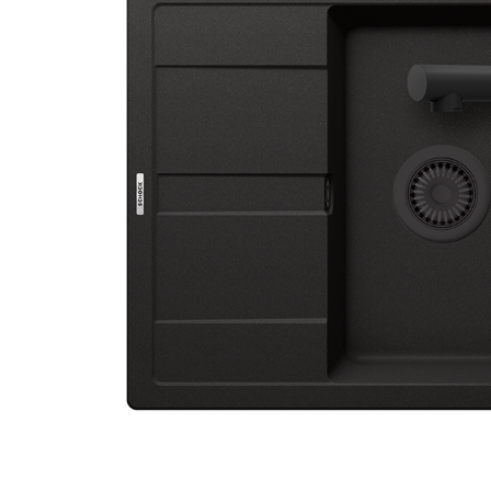
Aspiratoare verticale
Apiratoare cu sac
Aspiratoare fara sac
Ingrijirea rufelor si a vaselor
Masini de spalat vase
Masini de spalat rufe
Masini de spalat rufe cu uscator
Uscatoare de rufe