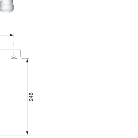
Lungime
215 mm
scurgere
Raza de
360°
lucru
Cartus
Disc cartus c
Culoare
Negru
Inclus in
Furtunuri de
pachet de
legatura flexi
livrare
de 500 mm, p
de 3/8"
Greutate
2.00 kg