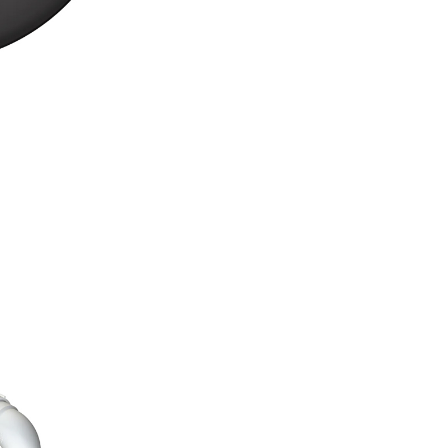
Culoare
Nero
Inclus in
Garnitura de
pachet de
scurgere, ven
livrare
cos, sifon si
Greutate
16.00 kg
Vezi desen tehnic
Producator
Schock Ger
Material
Inox
Capul
Dus Extractib
bateriei
Inaltime
288 mm
totala
Inaltime
249 mm
scurgere