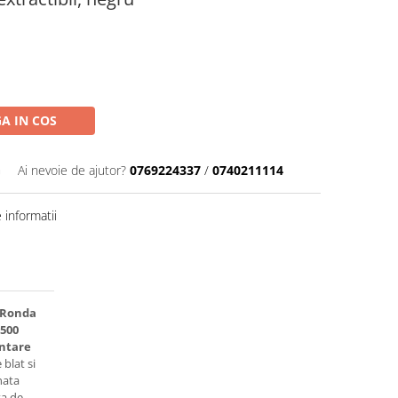
A IN COS
G
Ai nevoie de ajutor?
0769224337
/
0740211114
informatii
 Ronda
 500
ontare
blat si
nata
ta de