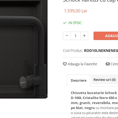
1.599,00 Lei
IN STOC
ADAUG
Cod Produs:
ROD10LNEKNENE
Adauga la Favorite
Cere 
Review-uri
(0)
Descriere
Chiuveta bucatarie Schock
D-100L Cristalite Nero 650 x
mm, granit, reversibila, m
pe blat, negru
cu montare pe 
o cuva cu picurator este desti
adaptarii corpurilor de chiuve