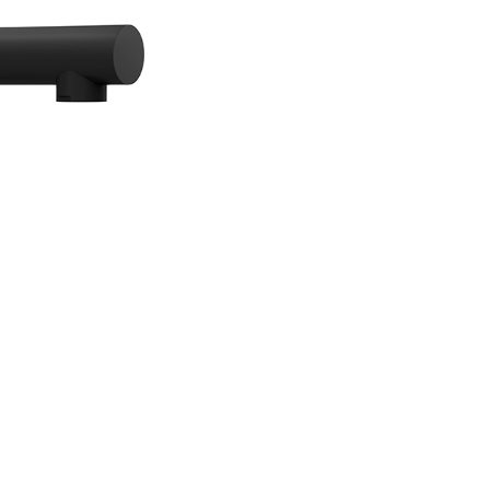
tipice garsonierelor sau
apartamentelor din oras. In pl
pentru modernitate si elegant
suplimentare, chiuveta ofera
posibilitatea de adaptare a un
tocator din sticla sau din bam
Pachetul include garnitura de
scurgere, ventil cos, sifon si c
Nero
: Nuanta de negru presa
pigmenti gri discreti, care im
respect prin finisajul rugos si 
mat. Aceasta nuanta definest
bucatariile cu un aer sobru si
totodata futurist si se evident
prin culoarea compacta si ele
Baterie bucatarie Schock 
negru cu cap extractibil, c
ceramic
- bateria Schock Kan
bucatarie, de inalta calitate, a
de dus extractibil, iar pentru 
confort sporit, ofera o raza de
de 360°, care permite o mai m
libertate de miscare in timpul s
vaselor. In bucatariile aglomer