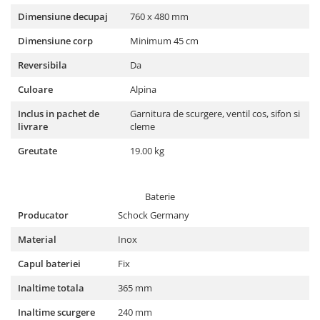
Dimensiune decupaj
760 x 480 mm
Dimensiune corp
Minimum 45 cm
Reversibila
Da
Culoare
Alpina
Inclus in pachet de
Garnitura de scurgere, ventil cos, sifon si
livrare
cleme
Greutate
19.00 kg
Baterie
Producator
Schock Germany
Material
Inox
Capul bateriei
Fix
Inaltime totala
365 mm
Inaltime scurgere
240 mm