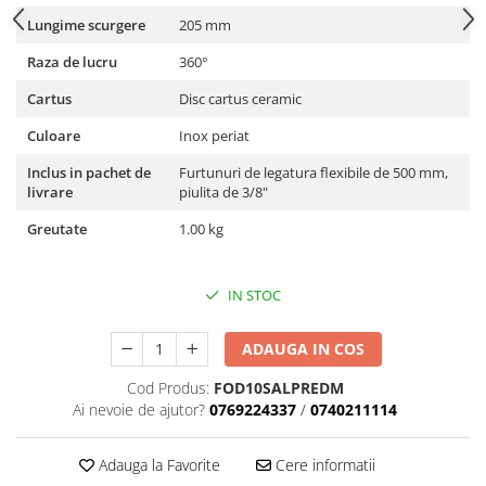
Lungime scurgere
205 mm
Raza de lucru
360°
Cartus
Disc cartus ceramic
Culoare
Inox periat
Inclus in pachet de
Furtunuri de legatura flexibile de 500 mm,
livrare
piulita de 3/8"
Greutate
1.00 kg
IN STOC
ADAUGA IN COS
Cod Produs:
FOD10SALPREDM
Ai nevoie de ajutor?
0769224337
/
0740211114
Adauga la Favorite
Cere informatii