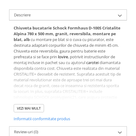
Descriere
Chiuveta bucatarie Schock Formhaus D-100S Cristalite
Alpina 780 x 500 mm, granit, reversibila, montare pe
blat, alb
cu montare pe blat si o cuva cu picurator, este
destinata adaptarii corpurilor de chiuveta de minim 45 cm.
Chiuveta este reversibila, gaura pentru baterie este
prefrezata si se face prin
lovire
, potrivit instructiunilor de
montaj incluse in pachet sau cu ajutorul
carotei
diamantata
disponibila contra cost. Chiuveta este realizata din material
CRISTALITE+ deosebit de rezistent. Suprafata acestuit tip de
material revolutionar este de aproape trei ori mai dura
decat roca de granit, ceea ce inseamna si rezistenta sporita
la socuri. In plus, suprafata CRISTALITE®+ include
tehnologia SCHOCK proHygienic21, care asigura protectie
pentru intreaga dvs. familie atunci cand pregatiti alimentele,
dar si facilitate la intretinere si curatare. Acest model este
VEZI MAI MULT
disponibil intr-o paleta diversa de culori, pentru ca
Informatii conformitate produs
personalitatea dvs. sa se oglindeasca in tot ceea ce va
inconjoara si pentru ca bucataria sa devina acea oaza de
liniste in care toate problemele dispar, ramanand doar
Review-uri
(0)