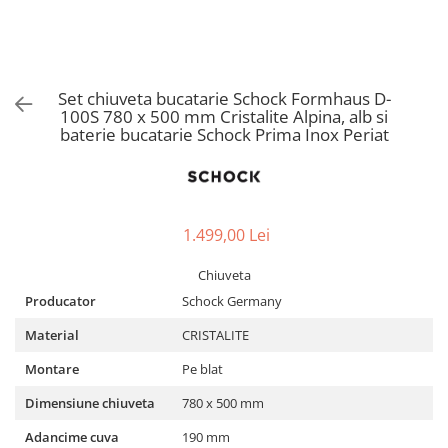
Aspiratoare verticale
Apiratoare cu sac
Aspiratoare fara sac
Ingrijirea rufelor si a vaselor
Set chiuveta bucatarie Schock Formhaus D-
100S 780 x 500 mm Cristalite Alpina, alb si
Masini de spalat vase
baterie bucatarie Schock Prima Inox Periat
Masini de spalat rufe
Masini de spalat rufe cu uscator
Uscatoare de rufe
1.499,00 Lei
Chiuveta
Producator
Schock Germany
Material
CRISTALITE
Montare
Pe blat
Dimensiune chiuveta
780 x 500 mm
Adancime cuva
190 mm