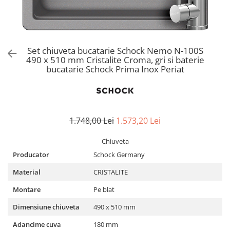
Aspiratoare verticale
Apiratoare cu sac
Aspiratoare fara sac
Ingrijirea rufelor si a vaselor
Set chiuveta bucatarie Schock Nemo N-100S
490 x 510 mm Cristalite Croma, gri si baterie
Masini de spalat vase
bucatarie Schock Prima Inox Periat
Masini de spalat rufe
Masini de spalat rufe cu uscator
Uscatoare de rufe
1.748,00 Lei
1.573,20 Lei
Chiuveta
Producator
Schock Germany
Material
CRISTALITE
Montare
Pe blat
Dimensiune chiuveta
490 x 510 mm
Adancime cuva
180 mm