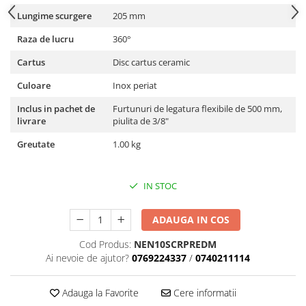
Lungime scurgere
205 mm
Raza de lucru
360°
Cartus
Disc cartus ceramic
Culoare
Inox periat
Inclus in pachet de
Furtunuri de legatura flexibile de 500 mm,
livrare
piulita de 3/8"
Greutate
1.00 kg
IN STOC
ADAUGA IN COS
Cod Produs:
NEN10SCRPREDM
Ai nevoie de ajutor?
0769224337
/
0740211114
Adauga la Favorite
Cere informatii