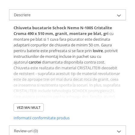
Descriere
Chiuveta bucatarie Schock Nemo N-100S Cristalite
Croma 490 x 510 mm, granit, montare pe blat, gri
cu
montare pe blat si 1 cuva fara picurator este destinata
adaptarii corpurilor de chiuveta de minim 50 cm. Gaura
pentru baterie este prefrezata si se face prin
lovire
, potrivit
instructiunilor de montaj incluse in pachet sau cu
ajutorul
carotei
diamantata disponibila contra cost.
Chiuveta este realizata din material CRISTALITE® deosebit
de rezistent - suprafata acestuit tip de material revolutionar
este de aproape trei ori mai dura decat roca de granit, ceea
ce inseamna si rezistenta sporita la socuri. In plus, suprafata
CRISTALITE® include tehnologia SCHOCK proHygienic21,
care asigura protectie pentru intreaga dvs. familie, atunci
cand pregatiti alimentele, dar si facilitate la intretinere si
curatare. Imbinati utilul cu placutul si adaugati o nota
VEZI MAI MULT
indrazneata de culoare bucatariei dvs. Eficientizarea
Informatii conformitate produs
spatiului nu a fost nicicand mai simpla - chiuveta din granit
de dimensiuni reduse se integreaza perfect in spatiul limitat
al unei bucatarii moderne de apartament sau intr-o
Review-uri
(0)