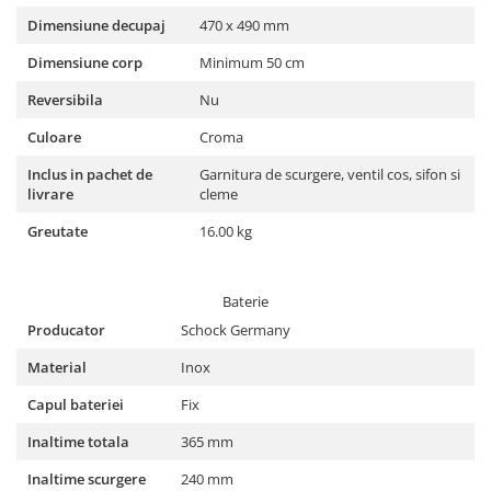
Dimensiune decupaj
470 x 490 mm
Dimensiune corp
Minimum 50 cm
Reversibila
Nu
Culoare
Croma
Inclus in pachet de
Garnitura de scurgere, ventil cos, sifon si
livrare
cleme
Greutate
16.00 kg
Baterie
Producator
Schock Germany
Material
Inox
Capul bateriei
Fix
Inaltime totala
365 mm
Inaltime scurgere
240 mm