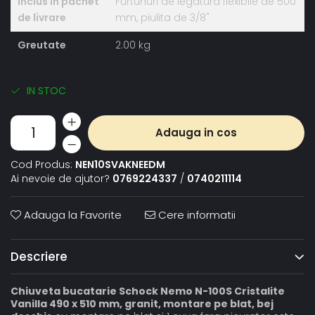
Inclus in pachet
Furtunuri de legatura flexibile de 500
de livrare
mm, piulita de 3/8"
Greutate
2.00 kg
IN STOC
Adauga in cos
Cod Produs:
NEN10SVAKNEEDM
Ai nevoie de ajutor?
0769224337
/
0740211114
Adauga la Favorite
Cere informatii
Descriere
Chiuveta bucatarie Schock Nemo N-100S Cristalite
Vanilla 490 x 510 mm, granit, montare pe blat, bej