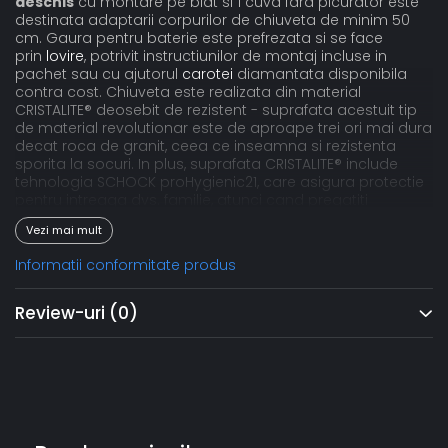
deschis
cu montare pe blat si 1 cuva fara picurator este
destinata adaptarii corpurilor de chiuveta de minim 50
cm. Gaura pentru baterie este prefrezata si se face
prin
lovire
, potrivit instructiunilor de montaj incluse in
pachet sau cu ajutorul
carotei
diamantata disponibila
contra cost. Chiuveta este realizata din material
CRISTALITE® deosebit de rezistent - suprafata acestuit tip
de material revolutionar este de aproape trei ori mai dura
decat roca de granit, ceea ce inseamna si rezistenta
sporita la socuri. In plus, suprafata CRISTALITE® include
tehnologia SCHOCK proHygienic21, care asigura protectie
pentru intreaga dvs. familie, atunci cand pregatiti
alimentele, dar si facilitate la intretinere si curatare.
Vezi mai mult
Imbinati utilul cu placutul si adaugati o nota indrazneata
de culoare bucatariei dvs. Eficientizarea spatiului nu a fost
Informatii conformitate produs
nicicand mai simpla - chiuveta din granit de dimensiuni
reduse se integreaza perfect in spatiul limitat al unei
bucatarii moderne de apartament sau intr-o garsoniera
Review-uri
(0)
in inima orasului. Versatilitatea acestei chiuvete va
permite posibilitatea de a monta un dozator de
detergent lichid pe partea dreapta sau stanga, via cele
doua gauri prefrezate. Pachetul include garnitura de
scurgere, ventil cos, sifon si cleme.
Vanilla
: O culoare in tendinte, extrem de eleganta, Vanilla
vine ca o completare cromatica in bucatariile indraznete.