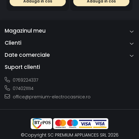
Peste 80% din chiuvetele de granit vandute la nivel
Adauga in cos
Adauga in cos
extractibil Puro
mondial sunt produse folosind tehnologia dezvoltata si
patentata de SCHOCK. Linia de produse SCHOCK dispune
de chiuvete si robineti pentru fiecare stil si gust: modern,
clasic sau rustic. Toate chiuvetele SCHOCK sunt realizate
din materiale durabile si ecologice si sunt fabricate
Magazinul meu
exclusiv in Germania respectand standarde de calitate
extrem de riguroase.
Clienti
Date comerciale
Suport clienti
0769224337
0740211114
office@premium-electrocasnice.ro
©Copyright SC PREMIUM APPLIANCES SRL 2026