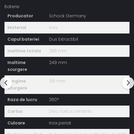
Baterie
Producator
Schock Germany
Material
Inox
Capul bateriei
Dus Extractibil
Inaltime totala
288 mm
Inaltime
249 mm
scurgere
Lungime
215 mm
scurgere
Raza de lucru
360°
Cartus
Disc cartus ceramic
Culoare
Inox periat