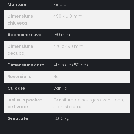
Montare
Pe blat
Dimensiune
490 x 510 mm
chiuveta
Adancime cuva
180 mm
Dimensiune
470 x 490 mm
decupaj
Dimensiune corp
Minimum 50 cm
Reversibila
Nu
Culoare
Vanilla
Inclus in pachet
Garnitura de scurgere, ventil cos,
de livrare
sifon si cleme
Greutate
16.00 kg