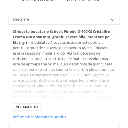
Descriere
Chiuveta bucatarie Schock Pinedo D-100XS Cristalite
Croma 620 x 500 mm, granit, reversibila, montare pe
blat, gri
– modelul cu 1 cuva si picurator este potrivit
pentru corpuri de chiuveta de minimum 45 cm. Chiuveta
este realizata din material CRISTALITE® deosebit de
rezistent - suprafata acestuit tip de material revolutionar
este de aproape trei ori mai dura decat roca de granit, ceea
ce inseamna si rezistenta sporita la socuri. In plus, suprafata
CRISTALITE® include tehnologia SCHOCK proHygienic21,
care asigura protectie pentru intreaga dvs. familie, atunci
cand pregatiti alimentele, dar si facilitate la intretinere si
curatare. Imbinati utilul cu placutul si adaugati o nota
indrazneata de culoare bucatariei dvs. Gaura pentru baterie
este prefrezata si se finalizeaza prin
lovire
, potrivit
instructiunilor de montaj incluse in pachet sau cu
VEZI MAI MULT
ajutorul
carotei
diamantata disponibila contra cost.
Informatii conformitate produs
Pachetul include garnitura de scurgere, ventil cos, sifon si
cleme.