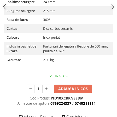
Inaltime scurgere
249 mm
Lungime scurgere
215 mm
Raza de lucru
360°
Cartus
Disc cartus ceramic
Culoare
Inox periat
Inclus in pachet de
Furtunuri de legatura flexibile de 500 mm,
livrare
piulita de 3/8"
Greutate
2.00 kg
IN STOC
ADAUGA IN COS
Cod Produs:
PID10XCRKNEEDM
Ai nevoie de ajutor?
0769224337
/
0740211114
Adauga la Favorite
Cere informatii