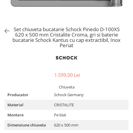
Aspiratoare verticale
Apiratoare cu sac
Aspiratoare fara sac
Ingrijirea rufelor si a vaselor
Set chiuveta bucatarie Schock Pinedo D-100XS
620 x 500 mm Cristalite Croma, gri si baterie
Masini de spalat vase
bucatarie Schock Kantus cu cap extractibil, Inox
Masini de spalat rufe
Periat
Masini de spalat rufe cu uscator
Uscatoare de rufe
1.599,00 Lei
Chiuveta
Producator
Schock Germany
Material
CRISTALITE
Montare
Pe blat
Dimensiune chiuveta
620 x 500 mm