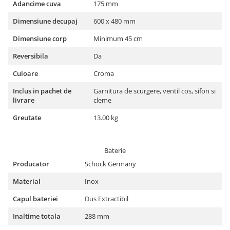
Adancime cuva
175 mm
Dimensiune decupaj
600 x 480 mm
Dimensiune corp
Minimum 45 cm
Reversibila
Da
Culoare
Croma
Inclus in pachet de
Garnitura de scurgere, ventil cos, sifon si
livrare
cleme
Greutate
13.00 kg
Baterie
Producator
Schock Germany
Material
Inox
Capul bateriei
Dus Extractibil
Inaltime totala
288 mm