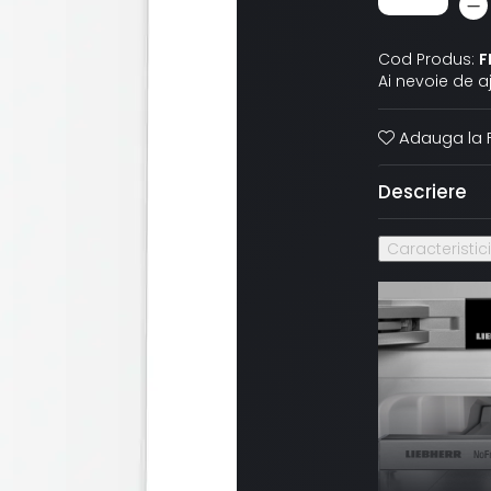
Cod Produs:
F
Ai nevoie de a
Adauga la F
Descriere
Caracteristic