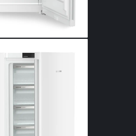
„Ai făcut asta
congelator, îți
tragi bine ușa
trebuie să fa
de mai multe o