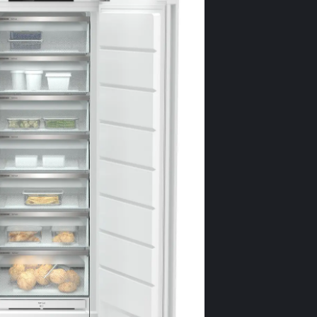
exemplu fără e
frigiderului d
EasyO