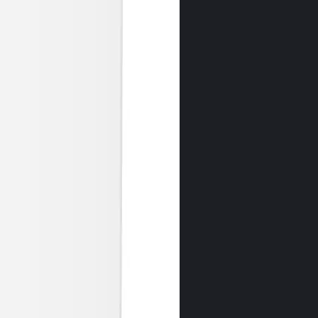
White
Simplu, clasic,
strălucitor, ap
ambient trans
atemporal, fru
de curăţat. P
timp de mulţi 