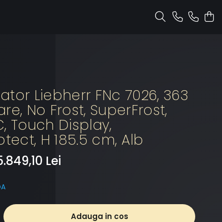
tor Liebherr FNc 7026, 363
tare, No Frost, SuperFrost,
, Touch Display,
otect, H 185.5 cm, Alb
5.849,10 Lei
DA
Adauga in cos