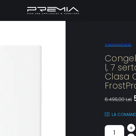
Congela
l, 7 ser
Clasa C
FrostPr
6.499,00 Lei
LA COMAN