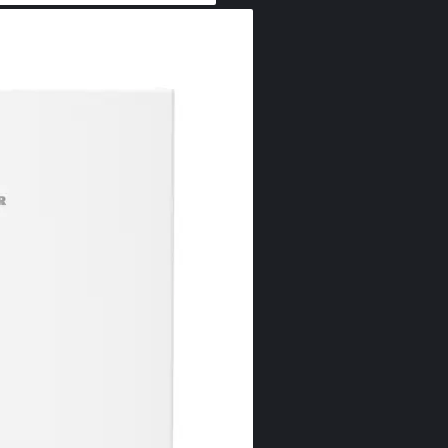
Smart
posibi
Doriţi să fiţi 
dumneavoastră 
cu un SmartDe
Liebherr pe in
paşi simpli şi
posibilităţilor d