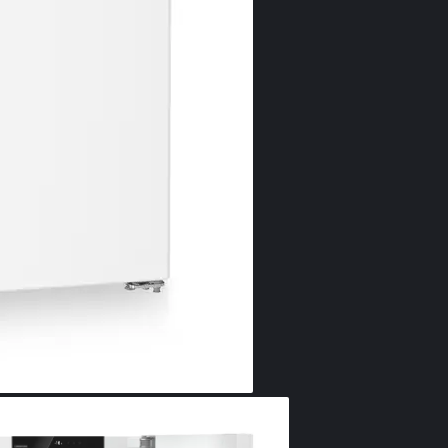
Display
Cu adevărat em
dumneavoastră 
sistematizat vi