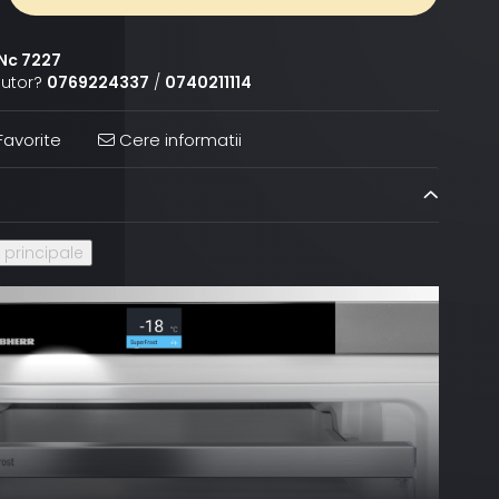
Nc 7227
jutor?
0769224337
/
0740211114
avorite
Cere informatii
i principale