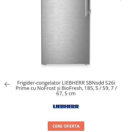
Aspiratoare verticale
Apiratoare cu sac
Aspiratoare fara sac
Ingrijirea rufelor si a vaselor
Masini de spalat vase
Masini de spalat rufe
Masini de spalat rufe cu uscator
Uscatoare de rufe
Frigider-congelator LIEBHERR SBNsdd 526i
Prime cu NoFrost și BioFresh, 185, 5 / 59, 7 /
67, 5 cm
CERE OFERTA