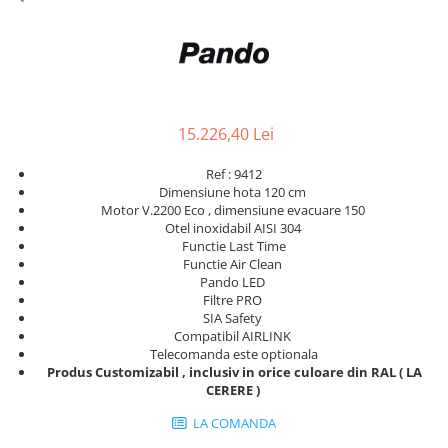
Aspiratoare verticale
Apiratoare cu sac
Aspiratoare fara sac
Ingrijirea rufelor si a vaselor
Masini de spalat vase
15.226,40 Lei
Masini de spalat rufe
Masini de spalat rufe cu uscator
Ref : 9412
Dimensiune hota 120 cm
Uscatoare de rufe
Motor V.2200 Eco , dimensiune evacuare 150
Otel inoxidabil AISI 304
Functie Last Time
Functie Air Clean
Pando LED
Filtre PRO
SIA Safety
Compatibil AIRLINK
Telecomanda este optionala
Produs Customizabil , inclusiv in orice culoare din RAL ( LA
CERERE )
LA COMANDA