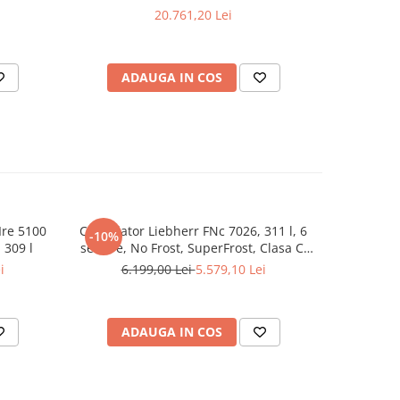
20.761,20 Lei
ADAUGA IN COS
AD
a
sa
mp dupa
, iar
 pentru
ra
Ire 5100
Congelator Liebherr FNc 7026, 311 l, 6
Combina
-10%
-10%
 309 l
sertare, No Frost, SuperFrost, Clasa C,
LIEBHERR
FrostProtect, Touch Display, H 165.5 cm,
193.8 
i
6.199,00 Lei
5.579,10 Lei
14.
, oprire
Alb
BioFresh
ea a
ADAUGA IN COS
P
culoare
INTRE