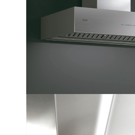
Aspiratoare verticale
Apiratoare cu sac
Aspiratoare fara sac
Ingrijirea rufelor si a vaselor
Masini de spalat vase
Masini de spalat rufe
Masini de spalat rufe cu uscator
Uscatoare de rufe