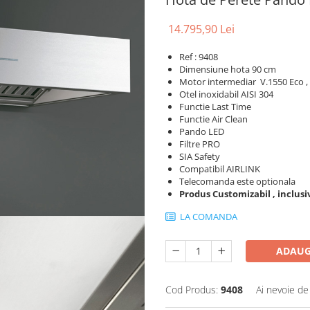
14.795,90 Lei
Ref : 9408
Dimensiune hota 90 cm
Motor intermediar V.1550 Eco ,
Otel inoxidabil AISI 304
Functie Last Time
Functie Air Clean
Pando LED
Filtre PRO
SIA Safety
Compatibil AIRLINK
Telecomanda este optionala
Produs Customizabil , inclusi
LA COMANDA
ADAUG
Cod Produs:
9408
Ai nevoie de