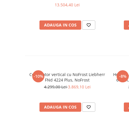
13.504,40 Lei
ADAUGA IN COS
Congelator vertical cu NoFrost Liebherr
Hota gr
-10%
-8%
FNd 4224 Plus, NoFrost
60 cm,
viteze 
4.299,00 Lei
3.869,10 Lei
lavabil,
C
ADAUGA IN COS