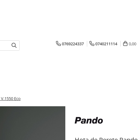
0769224337
0740211114
0,00
 V.1550 Eco
Hota de Perete Pando 