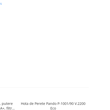
us
unctia
a
unice cu
 panoul
e a
ră, timp
rului
conomie
 304 .
, putere
Hota de Perete Pando P-1001/90 V.2200
Hota de Pe
+, filtre
Eco