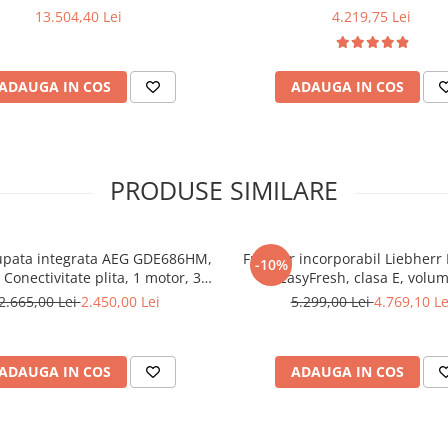
profesionale din inox
13.504,40 Lei
4.219,75 Lei
ADAUGA IN COS
ADAUGA IN COS
Sistem automat de detectare 
gradului de uzura a filtrului
Funcție Last Time
Aceasta functie permite hotei 
PRODUSE SIMILARE
functioneze o perioada de ti
finalizarea procesului de gatire 
apoi sa se opreasca automat ,
a elimina orice urma de caldu
upata integrata AEG GDE686HM,
Frigider incorporabil Liebherr 
-10%
reziduala.
 Conectivitate plita, 1 motor, 3
cu EasyFresh, clasa E, volum
SIA
+ intensiv, 1 filtru de aluminiu
2.665,00 Lei
2.450,00 Lei
5.299,00 Lei
4.769,10 Le
Sistem inteligent de siguranta 
 Putere de absorbtie - 750 mc/h,
automata in caz de intreruper
ontrol electronic, Argintiu
alimentarii cu energie .
RAL
ADAUGA IN COS
ADAUGA IN COS
Model personalizabil în orice 
din paleta RAL
DISTANTA RECOMANDATA 
HOTA SI PLITA