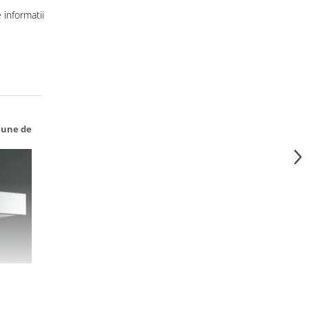
informatii
iune de
nsitatea
a 6000K)