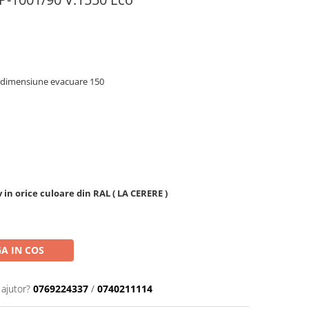
 dimensiune evacuare 150
v in orice culoare din RAL ( LA CERERE )
A IN COS
 ajutor?
0769224337
/
0740211114