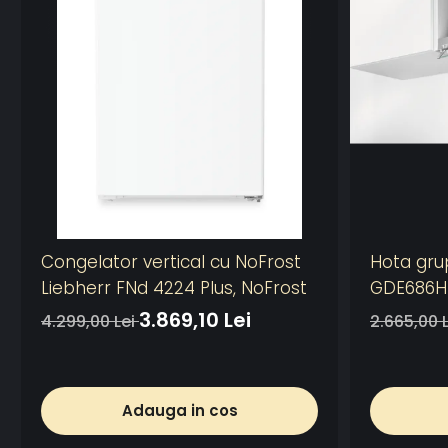
Congelator vertical cu NoFrost
Hota gru
Liebherr FNd 4224 Plus, NoFrost
GDE686HM
plita, 1 m
3.869,10 Lei
4.299,00 Lei
2.665,00 
1 filtru d
de absor
Control e
Adauga in cos