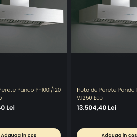
Sistem automat
Perete Pando P-1001/120
Hota de Perete Pando 
Funcție Last 
Aceasta funct
o
V.1250 Eco
dupa finalizar
0 Lei
13.504,40 Lei
automat , pent
SIA
Sistem intelig
intreruperea a
RAL
Model personal
Adauga in cos
Adauga in cos