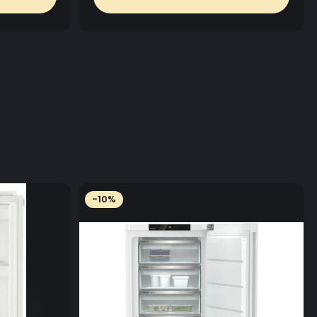
COMANDATA INTRE HOTA SI PLITA
tipul plitei se recomanda urmatoarele inaltimi :
- intre 55-65 cm
cm .
l :
are un motor de acoperis SEC System V.2350 ECO
tru tavan
ă
ciale realizate la comandă
v opțiunea de recirculare prin difuzor de tavan cu filtru
-10%
 ușor de curățat care colectează grăsimile rezultate in
i de gătire.
 fi customizat in functie de nevoie si posibilitati .
em de funcționare automată a motorului 10 min. în
mp de 5 ore.