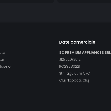
Date comerciale
ata
SC PREMIUM APPLIANCES SRL
tur
J12/620/2012
duselor
RO29880221
Str Fagului, nr 57C
Cluj Napoca, Cluj