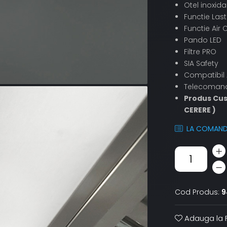
Otel inoxida
Functie Las
Functie Air
Pando LED
Filtre PRO
SIA Safety
Compatibil 
Telecomand
Produs Cust
CERERE )
LA COMAN
Cod Produs:
9
Adauga la F