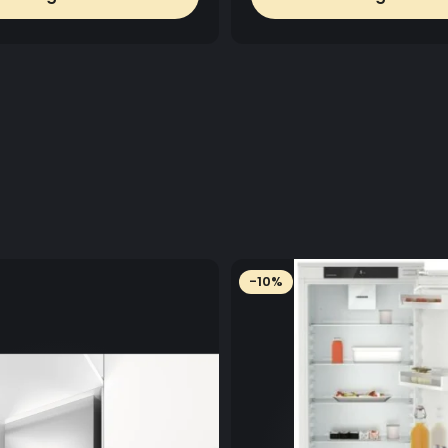
DISTANTA RE
In functie de 
plita inductie
plita gaz - 65 
Motor disponibi
Aceasta hota 
Ø200
Opțional:
Garnitură pen
Telecomand
Tubulaturi spe
Nota:
Include exclusi
-10%
ceramic.
Include o tavă
urma procesulu
Produsul poate
AirClean: Sist
fiecare oră, ti