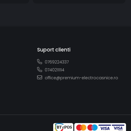
Suport clienti
0769224337
0740211114
office@premium-electrocasnice.ro