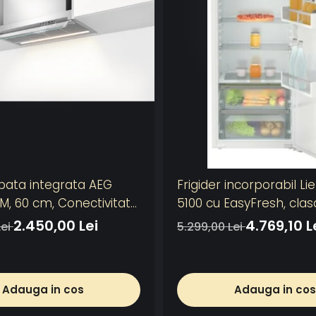
pata integrata AEG
Frigider incorporabil Li
, 60 cm, Conectivitate
5100 cu EasyFresh, clasa
otor, 3 viteze + intensiv,
volum 309 l
2.450,00 Lei
4.769,10 L
Lei
5.299,00 Lei
e aluminiu lavabil, Putere
btie - 750 mc/h,
lectronic, Argintiu
Adauga in cos
Adauga in cos