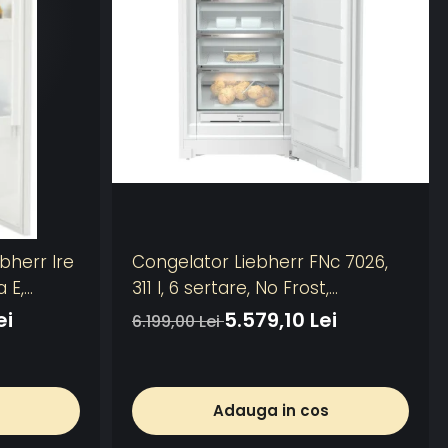
ebherr Ire
Congelator Liebherr FNc 7026,
 E,
311 l, 6 sertare, No Frost,
SuperFrost, Clasa C,
ei
5.579,10 Lei
6.199,00 Lei
FrostProtect, Touch Display, H
165.5 cm, Alb
Adauga in cos