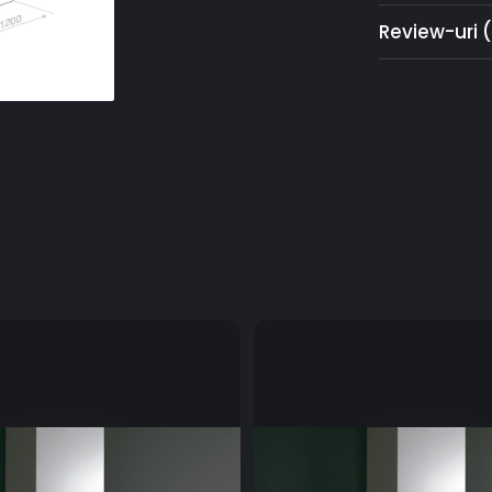
Review-uri
Pando LED
Posibilitatea d
6000K)
AIRLINK
Produsul este 
posibilitatea 
pe panoul plite
AirClean
Sistem automat
timp de 5 ore,
ECO
Sistem Eco Efi
Clasă energet
AISI
clasa 304
Hotele sunt pr
standardele de
Filtre PRO din o