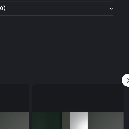
(0)
e a selecta intensitatea si tipul luminii ( de la 2700K la
compatibil cu functia AIRLINK , prin aceasta se ofera
ca si plta sa comunice cu hota , de a fi controlata de
i.
 de funcționare a motorului 10 min. în fiecare oră,
 pentru purificarea aerului din bucatarie.
cient pentru economie de energie .
ică A++
oduse din otel inoxidabil , in conformitate cu
 clasificare AISI 304 .
țel inoxidabil