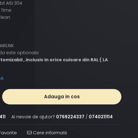
bil AISI 304
t Time
 Clean
AIRLINK
a este optionala
omizabil , inclusiv in orice culoare din RAL ( LA
DA
Adauga in cos
411
Ai nevoie de ajutor?
0769224337
/
0740211114
avorite
Cere informatii