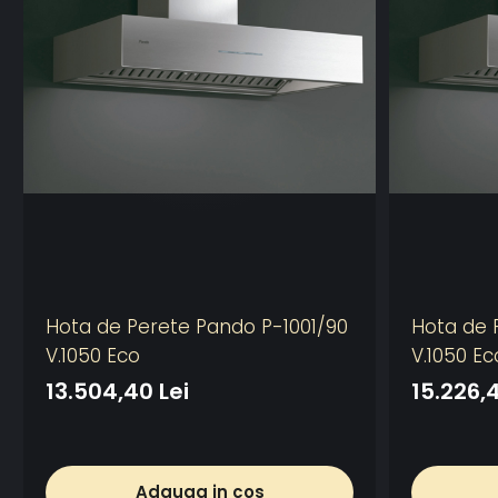
Hota de Perete Pando P-1001/90
Hota de 
V.1050 Eco
V.1050 Ec
13.504,40 Lei
15.226,4
Adauga in cos