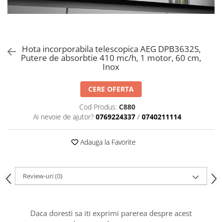
Aspiratoare verticale
Apiratoare cu sac
Aspiratoare fara sac
Ingrijirea rufelor si a vaselor
Hota incorporabila telescopica AEG DPB3632S,
Putere de absorbtie 410 mc/h, 1 motor, 60 cm,
Masini de spalat vase
Inox
Masini de spalat rufe
Masini de spalat rufe cu uscator
CERE OFERTA
Uscatoare de rufe
Cod Produs:
C880
Ai nevoie de ajutor?
0769224337
/
0740211114
Adauga la Favorite
Review-uri
(0)
Daca doresti sa iti exprimi parerea despre acest