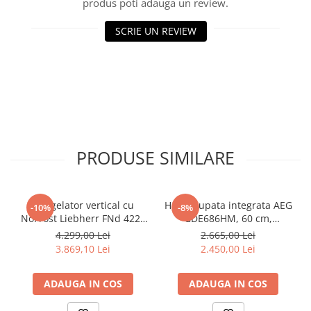
produs poti adauga un review.
SCRIE UN REVIEW
PRODUSE SIMILARE
Congelator vertical cu
Hota grupata integrata AEG
-10%
-8%
NoFrost Liebherr FNd 4224
GDE686HM, 60 cm,
Plus, NoFrost
Conectivitate plita, 1 motor,
4.299,00 Lei
2.665,00 Lei
3 viteze + intensiv, 1 filtru
3.869,10 Lei
2.450,00 Lei
de aluminiu lavabil, Putere
de absorbtie - 750 mc/h,
ADAUGA IN COS
ADAUGA IN COS
Control electronic, Argintiu